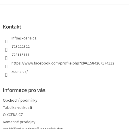
Z
á
p
a
Kontakt
t
info
@
xcena.cz
í
723222822
728115111
https://www.facebook.com/profile.php?id=61584267174112
xcena.cz/
Informace pro vás
Obchodní podmínky
Tabulka velikostí
O XCENA.CZ
Kamenné prodejny