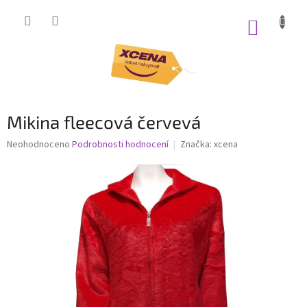
Přejít
na
NÁKUP
obsah
KOŠÍK
Mikina fleecová červevá
Průměrné
Neohodnoceno
Podrobnosti hodnocení
Značka:
xcena
hodnocení
produktu
je
0,0
z
5
hvězdiček.