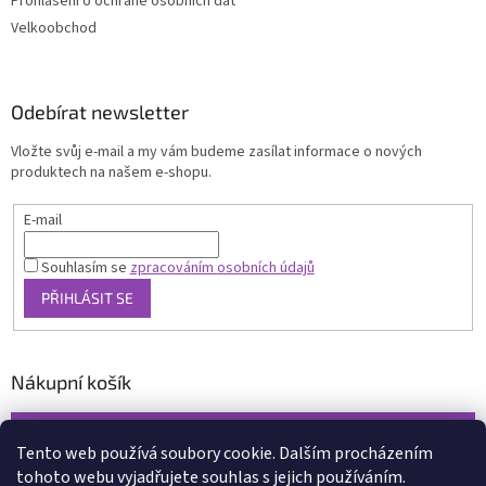
Prohlášení o ochraně osobních dat
Velkoobchod
Odebírat newsletter
Vložte svůj e-mail a my vám budeme zasílat informace o nových
produktech na našem e-shopu.
E-mail
Souhlasím se
zpracováním osobních údajů
PŘIHLÁSIT SE
Nákupní košík
0
KS /
0 KČ
Tento web používá soubory cookie. Dalším procházením
tohoto webu vyjadřujete souhlas s jejich používáním.