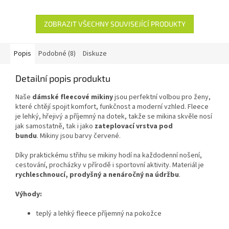
ZOBRAZIT VŠECHNY SOUVISEJÍCÍ PRODUKTY
Popis
Podobné (8)
Diskuze
Detailní popis produktu
Naše
dámské fleecové mikiny
jsou perfektní volbou pro ženy,
které chtějí spojit komfort, funkčnost a moderní vzhled. Fleece
je lehký, hřejivý a příjemný na dotek, takže se mikina skvěle nosí
jak samostatně, tak i jako
zateplovací vrstva pod
bundu
. Mikiny jsou barvy červené.
Díky praktickému střihu se mikiny hodí na každodenní nošení,
cestování, procházky v přírodě i sportovní aktivity. Materiál je
rychleschnoucí, prodyšný a nenáročný na údržbu
.
Výhody:
teplý a lehký fleece příjemný na pokožce