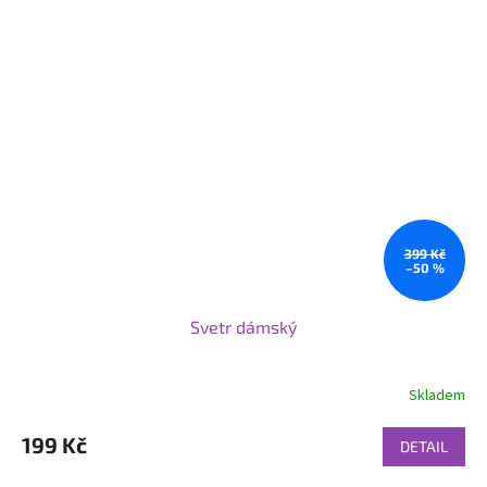
399 Kč
–50 %
Svetr dámský
Skladem
199 Kč
DETAIL