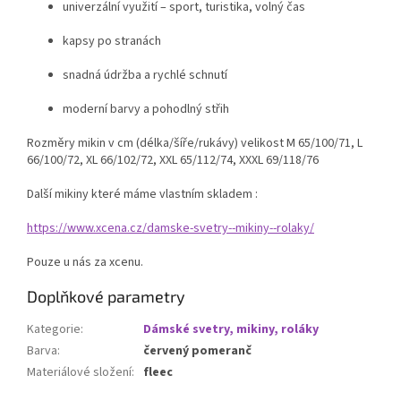
univerzální využití – sport, turistika, volný čas
kapsy po stranách
snadná údržba a rychlé schnutí
moderní barvy a pohodlný střih
Rozměry mikin v cm (délka/šíře/rukávy) velikost M 65/100/71, L
66/100/72, XL 66/102/72, XXL 65/112/74, XXXL 69/118/76
Další mikiny které máme vlastním skladem :
https://www.xcena.cz/damske-svetry--mikiny--rolaky/
Pouze u nás za xcenu.
Doplňkové parametry
Kategorie
:
Dámské svetry, mikiny, roláky
Barva
:
červený pomeranč
Materiálové složení
:
fleec