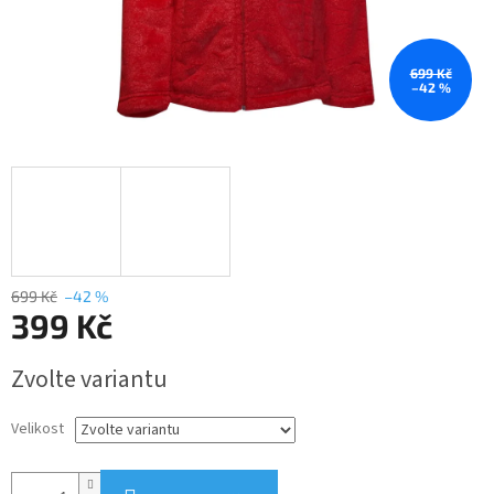
699 Kč
–42 %
699 Kč
–42 %
399 Kč
Měrná
Zvolte variantu
cena:
Velikost