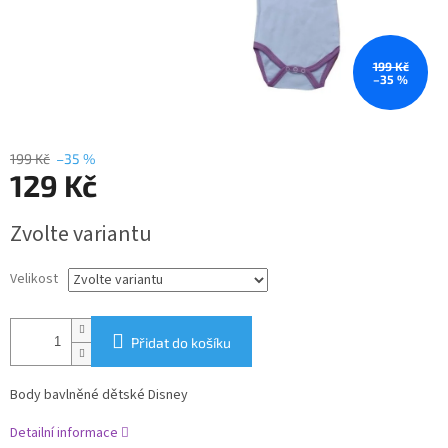
199 Kč
–35 %
199 Kč
–35 %
129 Kč
Měrná
Zvolte variantu
cena:
Velikost
Přidat do košíku
Body bavlněné dětské Disney
Detailní informace