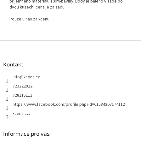
příjemného materiálu 100%bavlny. Body je baleno v sadě po
dvou kusech, cena je za sadu.
Pouze u nás za xcenu.
Z
á
p
a
Kontakt
t
info
@
xcena.cz
í
723222822
728115111
https://www.facebook.com/profile.php?id=61584267174112
xcena.cz/
Informace pro vás