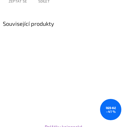
ZEPTAT SE
SDÍLET
Související produkty
169 Kč
–41 %
Palčáky kojenecké