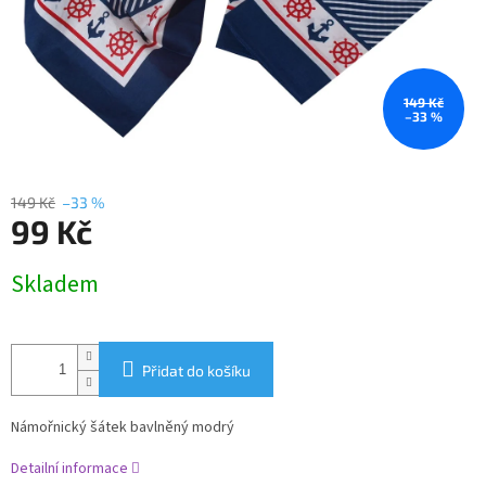
149 Kč
–33 %
149 Kč
–33 %
99 Kč
Měrná
Skladem
cena:
Přidat do košíku
Námořnický šátek bavlněný modrý
Detailní informace