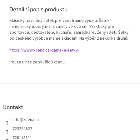
Detailní popis produktu
Klasický bavlněný šátek pro všestranné využití. Šátek
námořnický modrý má rozměry 55 x 55 cm. Praktický pro
sportovce, cestovatele, kuchaře, zahrádkáře, ženy i děti. Šátky
od českého výrobce máme skladem. Na výběr z několika druhů:
https://www.xcena.cz/damske-satky/
Pouze u nás za skvělou xcenu.
Z
á
p
a
Kontakt
t
info
@
xcena.cz
í
723222822
728115111