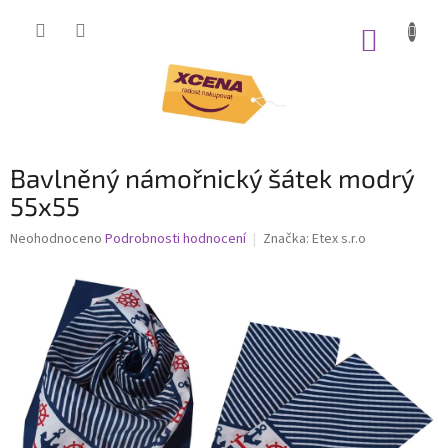
Přejít
na
NÁKUP
obsah
KOŠÍK
Bavlněný námořnický šátek modrý
55x55
Průměrné
Neohodnoceno
Podrobnosti hodnocení
Značka:
Etex s.r.o
hodnocení
produktu
je
0,0
z
5
hvězdiček.