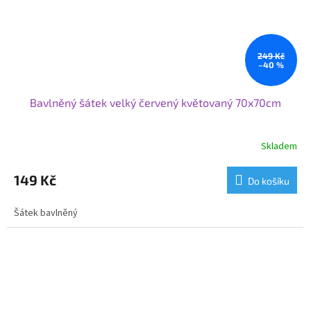
249 Kč
–40 %
Bavlněný šátek velký červený květovaný 70x70cm
Skladem
149 Kč
Do košíku
Šátek bavlněný