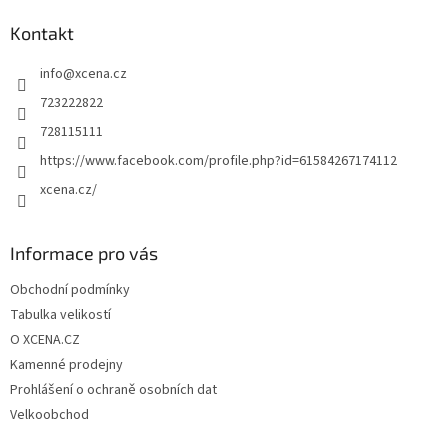
p
a
Kontakt
t
info
@
xcena.cz
í
723222822
728115111
https://www.facebook.com/profile.php?id=61584267174112
xcena.cz/
Informace pro vás
Obchodní podmínky
Tabulka velikostí
O XCENA.CZ
Kamenné prodejny
Prohlášení o ochraně osobních dat
Velkoobchod