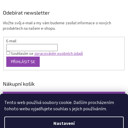
Odebírat newsletter
Vložte svůj e-mail a my vám budeme zasílat informace o nových
produktech na našem e-shopu.
E-mail
Souhlasím se
zpracováním osobních údajů
PŘIHLÁSIT SE
Nákupní košík
0
KS /
0 KČ
Tento web používá soubory cookie. Dalším procházením
tohoto webu vyjadřujete souhlas s jejich používáním.
Vytvořil Shoptet
Nastavení