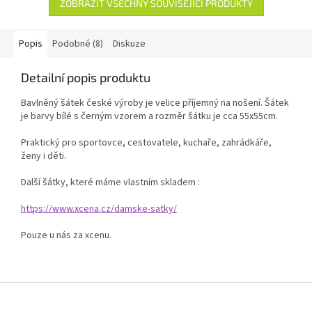
ZOBRAZIT VŠECHNY SOUVISEJÍCÍ PRODUKTY
Popis
Podobné (8)
Diskuze
Detailní popis produktu
Bavlněný šátek české výroby je velice příjemný na nošení. Šátek
je barvy bílé s černým vzorem a rozměr šátku je cca 55x55cm.
Praktický pro sportovce, cestovatele, kuchaře, zahrádkáře,
ženy i děti.
Další šátky, které máme vlastním skladem :
https://www.xcena.cz/damske-satky/
Pouze u nás za xcenu.
Z
á