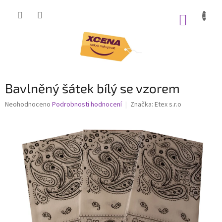
Přejít
na
NÁKUP
obsah
KOŠÍK
Bavlněný šátek bílý se vzorem
Průměrné
Neohodnoceno
Podrobnosti hodnocení
Značka:
Etex s.r.o
hodnocení
produktu
je
0,0
z
5
hvězdiček.