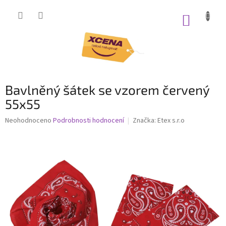
Přejít
na
NÁKUP
obsah
KOŠÍK
Bavlněný šátek se vzorem červený
55x55
Průměrné
Neohodnoceno
Podrobnosti hodnocení
Značka:
Etex s.r.o
hodnocení
produktu
je
0,0
z
5
hvězdiček.