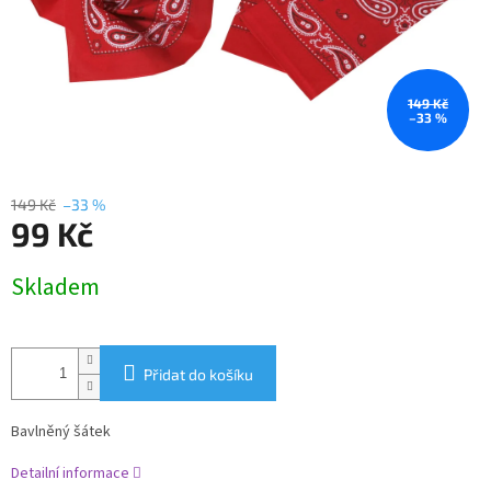
149 Kč
–33 %
149 Kč
–33 %
99 Kč
Měrná
Skladem
cena:
Přidat do košíku
Bavlněný šátek
Detailní informace