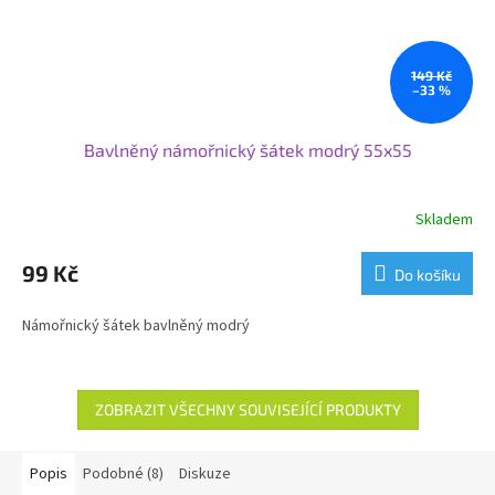
149 Kč
–33 %
Bavlněný námořnický šátek modrý 55x55
Skladem
99 Kč
Do košíku
Námořnický šátek bavlněný modrý
ZOBRAZIT VŠECHNY SOUVISEJÍCÍ PRODUKTY
Popis
Podobné (8)
Diskuze