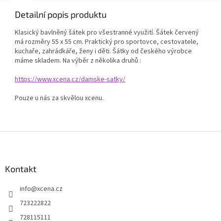
Detailní popis produktu
Klasický bavlněný šátek pro všestranné využití. Šátek červený
má rozměry 55 x 55 cm. Praktický pro sportovce, cestovatele,
kuchaře, zahrádkáře, ženy i děti. Šátky od českého výrobce
máme skladem. Na výběr z několika druhů :
https://www.xcena.cz/damske-satky/
Pouze u nás za skvělou xcenu.
Z
á
p
a
Kontakt
t
info
@
xcena.cz
í
723222822
728115111