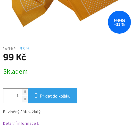
149 Kč
–33 %
149 Kč
–33 %
99 Kč
Měrná
Skladem
cena:
Přidat do košíku
Bavlněný šátek žlutý
Detailní informace