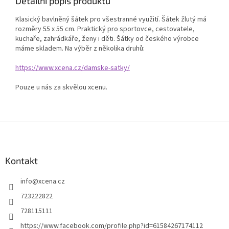
Detailní popis produktu
Klasický bavlněný šátek pro všestranné využití. Šátek žlutý má
rozměry 55 x 55 cm. Praktický pro sportovce, cestovatele,
kuchaře, zahrádkáře, ženy i děti. Šátky od českého výrobce
máme skladem. Na výběr z několika druhů:
https://www.xcena.cz/damske-satky/
Pouze u nás za skvělou xcenu.
Z
á
p
a
Kontakt
t
info
@
xcena.cz
í
723222822
728115111
https://www.facebook.com/profile.php?id=61584267174112