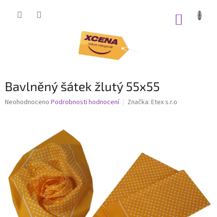
Přejít
na
NÁKUP
obsah
KOŠÍK
Bavlněný šátek žlutý 55x55
Průměrné
Neohodnoceno
Podrobnosti hodnocení
Značka:
Etex s.r.o
hodnocení
produktu
je
0,0
z
5
hvězdiček.