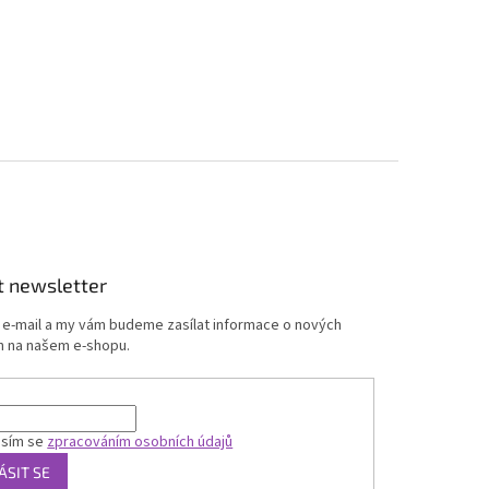
t newsletter
j e-mail a my vám budeme zasílat informace o nových
 na našem e-shopu.
asím se
zpracováním osobních údajů
ÁSIT SE