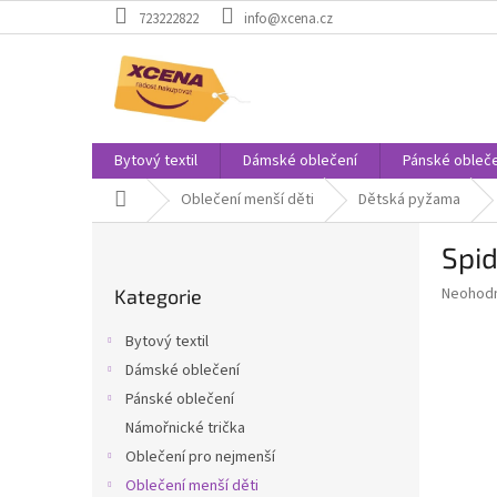
Přejít
723222822
info@xcena.cz
na
obsah
Bytový textil
Dámské oblečení
Pánské obleče
Domů
Oblečení menší děti
Dětská pyžama
P
Spi
o
Přeskočit
s
Průměr
Neohod
Kategorie
kategorie
t
hodnoce
r
produkt
Bytový textil
a
je
Dámské oblečení
0,0
n
z
Pánské oblečení
n
5
í
Námořnické trička
hvězdič
p
Oblečení pro nejmenší
a
Oblečení menší děti