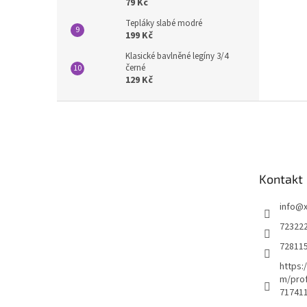
79 Kč
Tepláky slabé modré
199 Kč
Klasické bavlněné legíny 3/4
černé
129 Kč
Z
á
p
a
t
Kontakt
í
info
@
72322
72811
https:
m/prof
71741