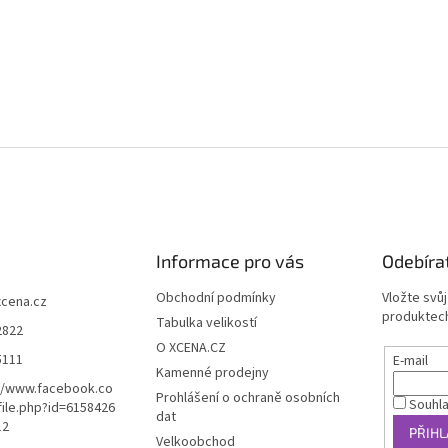
Informace pro vás
Odebíra
Obchodní podmínky
Vložte svů
xcena.cz
produktech
Tabulka velikostí
2822
O XCENA.CZ
5111
E-mail
Kamenné prodejny
//www.facebook.co
Prohlášení o ochraně osobních
Souhl
ile.php?id=6158426
dat
12
PŘIHL
Velkoobchod