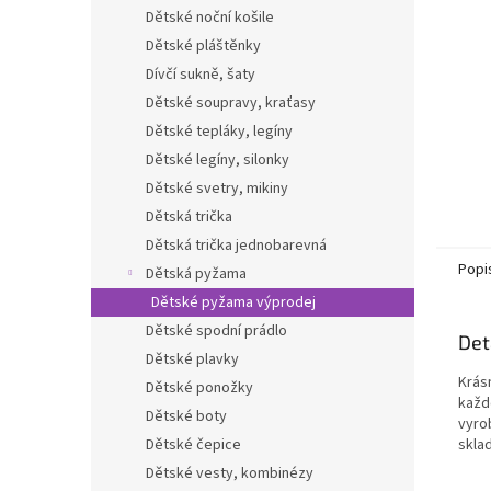
n
Dětské noční košile
e
Dětské pláštěnky
l
Dívčí sukně, šaty
Dětské soupravy, kraťasy
Dětské tepláky, legíny
Dětské legíny, silonky
Dětské svetry, mikiny
Dětská trička
Dětská trička jednobarevná
Popi
Dětská pyžama
Dětské pyžama výprodej
Dětské spodní prádlo
Det
Dětské plavky
Krás
Dětské ponožky
každ
Dětské boty
vyro
Dětské čepice
sklad
Dětské vesty, kombinézy