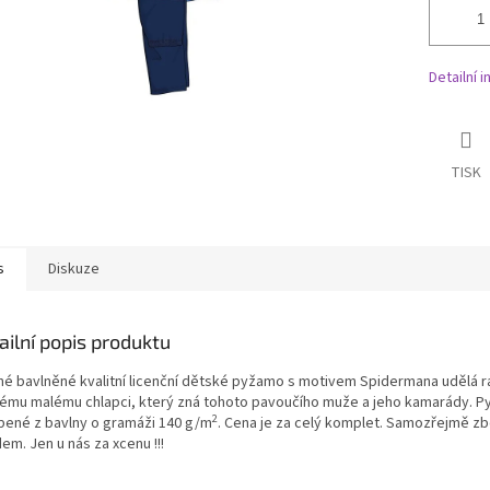
Detailní 
TISK
s
Diskuze
ailní popis produktu
né bavlněné kvalitní licenční dětské pyžamo s motivem Spidermana udělá 
ému malému chlapci, který zná tohoto pavoučího muže a jeho kamarády. P
2
bené z bavlny o gramáži 140 g/m
. Cena je za celý komplet. Samozřejmě z
em. Jen u nás za xcenu !!!