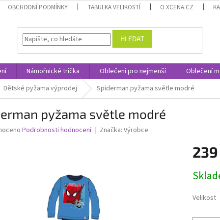
OBCHODNÍ PODMÍNKY
TABULKA VELIKOSTÍ
O XCENA.CZ
K
HLEDAT
ní
Námořnické trička
Oblečení pro nejmenší
Oblečení m
Dětské pyžama výprodej
Spiderman pyžama světle modré
derman pyžama světle modré
né
noceno
Podrobnosti hodnocení
Značka:
Výrobce
ní
239
u
Měrná
Skla
cena:
ek.
Velikost