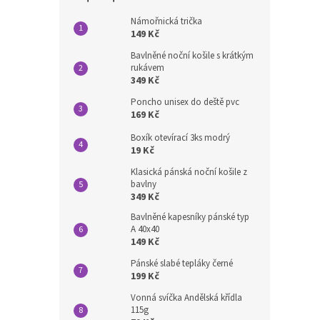
Námořnická trička
149 Kč
Bavlněné noční košile s krátkým
rukávem
349 Kč
Poncho unisex do deště pvc
169 Kč
Boxík otevírací 3ks modrý
19 Kč
Klasická pánská noční košile z
bavlny
349 Kč
Bavlněné kapesníky pánské typ
A 40x40
149 Kč
Pánské slabé tepláky černé
199 Kč
Vonná svíčka Andělská křídla
115g