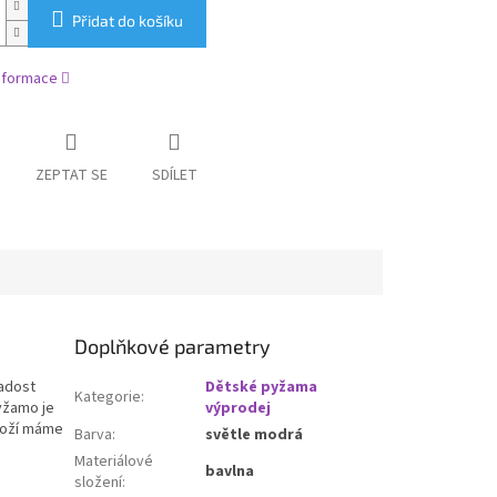
Přidat do košíku
informace
ZEPTAT SE
SDÍLET
Doplňkové parametry
radost
Dětské pyžama
Kategorie
:
yžamo je
výprodej
boží máme
Barva
:
světle modrá
Materiálové
bavlna
složení
: