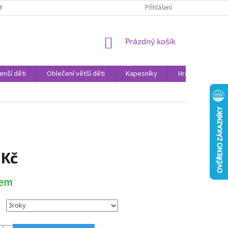
AMENNÉ PRODEJNY
PROHLÁŠENÍ O OCHRANĚ OSOBNÍCH DAT
Přihlášení
VELK
NÁKUPNÍ
Prázdný košík
KOŠÍK
enší děti
Oblečení větší děti
Kapesníky
Hračky
Sv
 Kč
dem