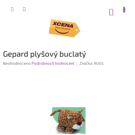
Přejít
na
NÁKUP
obsah
KOŠÍK
Gepard plyšový buclatý
Průměrné
Neohodnoceno
Podrobnosti hodnocení
Značka:
RUSS
hodnocení
produktu
je
0,0
z
5
hvězdiček.