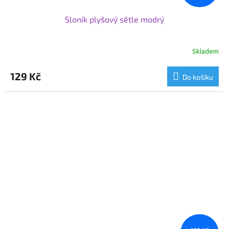
Sloník plyšový sětle modrý
Skladem
129 Kč
Do košíku