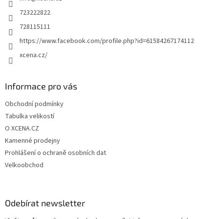
í
723222822
728115111
https://www.facebook.com/profile.php?id=61584267174112
xcena.cz/
Informace pro vás
Obchodní podmínky
Tabulka velikostí
O XCENA.CZ
Kamenné prodejny
Prohlášení o ochraně osobních dat
Velkoobchod
Odebírat newsletter