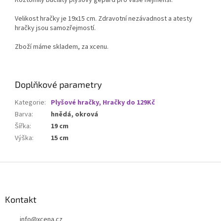
Roztomilý buclatý plyšový gepard pro vaše nejmenší.
Velikost hračky je 19x15 cm. Zdravotní nezávadnost a atesty
hračky jsou samozřejmostí.
Zboží máme skladem, za xcenu.
Doplňkové parametry
Kategorie
:
Plyšové hračky, Hračky do 129Kč
Barva
:
hnědá, okrová
Šířka
:
19 cm
Výška
:
15 cm
Z
á
p
a
Kontakt
t
info
@
xcena.cz