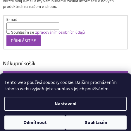
Vložte svůj e-mail a my vám budeme zasílat informace o nových
produktech na našem e-shopu.
E-mail
Souhlasím se
zpracováním osobních údajů
PŘIHLÁSIT SE
Nákupní košík
0
KS /
0 KČ
Tento web používá soubory cookie. Dalším procházením
tohoto webu vyjadřujete souhlas s jejich používáním.
Vytvořil Shoptet
Nastavení
Copyright 2026
www.xcena.cz
. Všechna práva vyhrazena.
Upravit
nastavení cookies
Odmítnout
Souhlasím