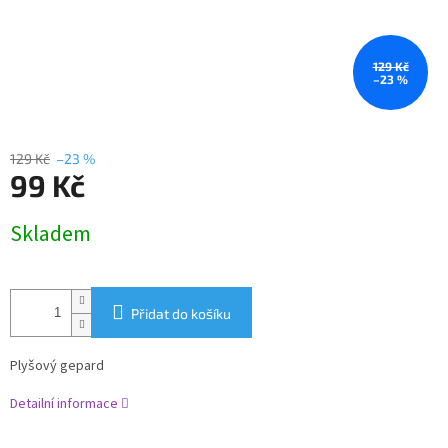
129 Kč
–23 %
129 Kč
–23 %
99 Kč
Měrná
Skladem
cena:
Přidat do košíku
Plyšový gepard
Detailní informace