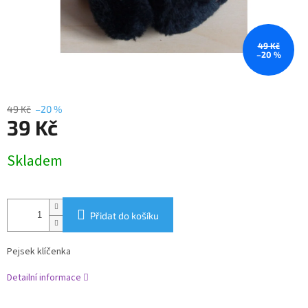
49 Kč
–20 %
49 Kč
–20 %
39 Kč
Měrná
Skladem
cena:
Přidat do košíku
Pejsek klíčenka
Detailní informace