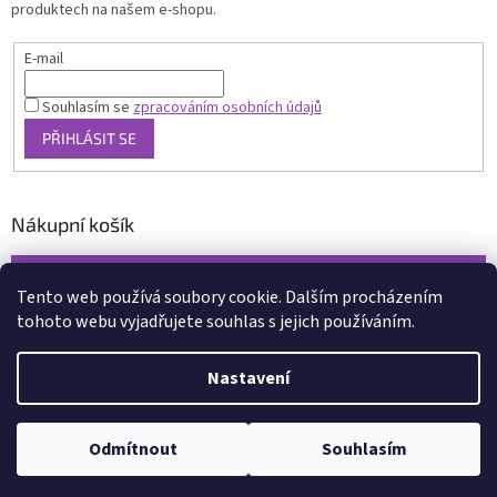
produktech na našem e-shopu.
E-mail
Souhlasím se
zpracováním osobních údajů
PŘIHLÁSIT SE
Nákupní košík
0
KS /
0 KČ
Tento web používá soubory cookie. Dalším procházením
tohoto webu vyjadřujete souhlas s jejich používáním.
Vytvořil Shoptet
Nastavení
Copyright 2026
www.xcena.cz
. Všechna práva vyhrazena.
Upravit
nastavení cookies
Odmítnout
Souhlasím