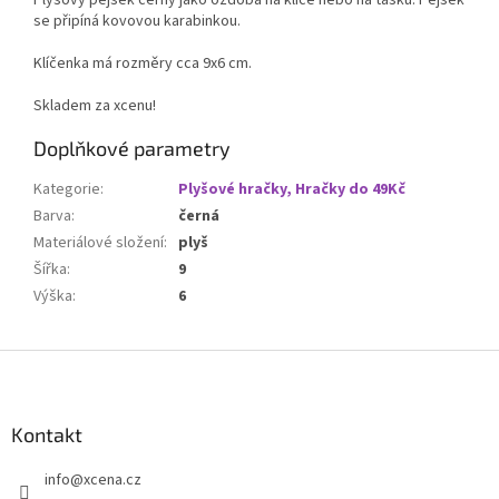
Plyšový pejsek černý jako ozdoba na klíče nebo na tašku. Pejsek
se připíná kovovou karabinkou.
Klíčenka má rozměry cca 9x6 cm.
Skladem za xcenu!
Doplňkové parametry
Kategorie
:
Plyšové hračky, Hračky do 49Kč
Barva
:
černá
Materiálové složení
:
plyš
Šířka
:
9
Výška
:
6
Z
á
p
a
Kontakt
t
info
@
xcena.cz
í