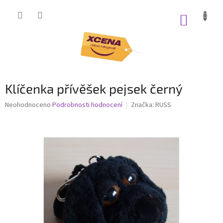
Přejít
na
NÁKUP
obsah
KOŠÍK
Klíčenka přívěšek pejsek černý
Průměrné
Neohodnoceno
Podrobnosti hodnocení
Značka:
RUSS
hodnocení
produktu
je
0,0
z
5
hvězdiček.