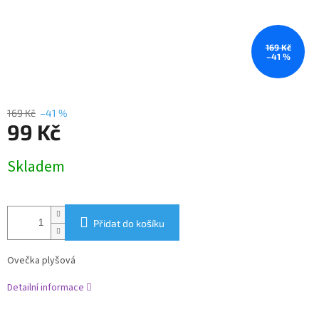
169 Kč
–41 %
169 Kč
–41 %
99 Kč
Měrná
Skladem
cena:
Přidat do košíku
Ovečka plyšová
Detailní informace