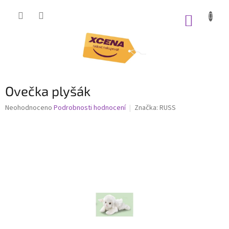
Přejít
na
NÁKUP
obsah
KOŠÍK
Ovečka plyšák
Průměrné
Neohodnoceno
Podrobnosti hodnocení
Značka:
RUSS
hodnocení
produktu
je
0,0
z
5
hvězdiček.