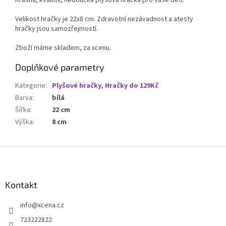
Krásná, kvalitní, heboučká plyšová hračka pro vaše děti.
Velikost hračky je 22x8 cm. Zdravotní nezávadnost a atesty
hračky jsou samozřejmostí.
Zboží máme skladem, za xcenu.
Doplňkové parametry
Kategorie
:
Plyšové hračky, Hračky do 129Kč
Barva
:
bílá
Šířka
:
22 cm
Výška
:
8 cm
Z
á
p
a
Kontakt
t
info
@
xcena.cz
í
723222822