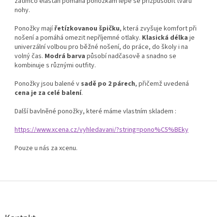
zatímco elastan pomáhá ponožkám lépe se přizpůsobit tvaru
nohy.
Ponožky mají
řetízkovanou špičku
, která zvyšuje komfort při
nošení a pomáhá omezit nepříjemné otlaky.
Klasická délka
je
univerzální volbou pro běžné nošení, do práce, do školy i na
volný čas.
Modrá barva
působí nadčasově a snadno se
kombinuje s různými outfity.
Ponožky jsou balené v
sadě po 2 párech
, přičemž uvedená
cena je za celé balení
.
Další bavlněné ponožky, které máme vlastním skladem :
https://www.xcena.cz/vyhledavani/?string=pono%C5%BEky
Pouze u nás za xcenu.
Z
á
p