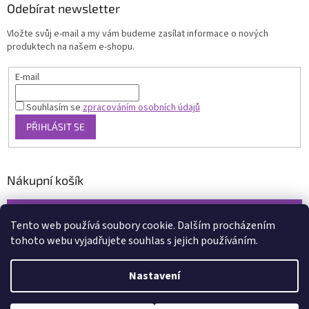
Odebírat newsletter
Vložte svůj e-mail a my vám budeme zasílat informace o nových
produktech na našem e-shopu.
E-mail
Souhlasím se
zpracováním osobních údajů
PŘIHLÁSIT SE
Nákupní košík
0
KS /
0 KČ
Tento web používá soubory cookie. Dalším procházením
tohoto webu vyjadřujete souhlas s jejich používáním.
Vytvořil Shoptet
Nastavení
Copyright 2026
www.xcena.cz
. Všechna práva vyhrazena.
Upravit