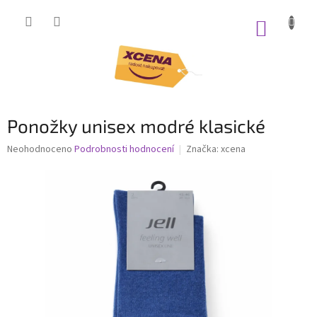
Přejít
na
NÁKUP
obsah
KOŠÍK
Ponožky unisex modré klasické
Průměrné
Neohodnoceno
Podrobnosti hodnocení
Značka:
xcena
hodnocení
produktu
je
0,0
z
5
hvězdiček.