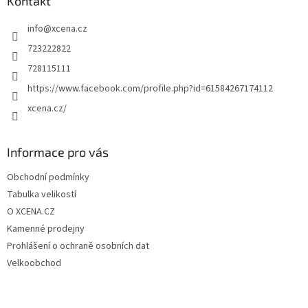
a
Kontakt
t
info
@
xcena.cz
í
723222822
728115111
https://www.facebook.com/profile.php?id=61584267174112
xcena.cz/
Informace pro vás
Obchodní podmínky
Tabulka velikostí
O XCENA.CZ
Kamenné prodejny
Prohlášení o ochraně osobních dat
Velkoobchod