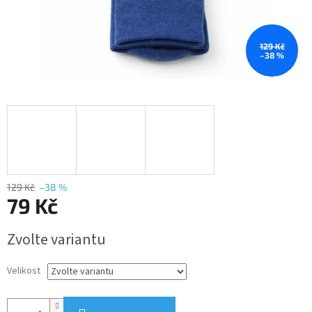
129 Kč
–38 %
129 Kč
–38 %
79 Kč
Měrná
Zvolte variantu
cena:
Velikost