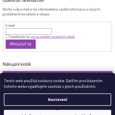
Odebírat newsletter
Vložte svůj e-mail a my vám budeme zasílat informace o nových
produktech na našem e-shopu.
E-mail
Souhlasím se
zpracováním osobních údajů
PŘIHLÁSIT SE
Nákupní košík
0
KS /
0 KČ
Tento web používá soubory cookie. Dalším procházením
tohoto webu vyjadřujete souhlas s jejich používáním.
Vytvořil Shoptet
Nastavení
Copyright 2026
www.xcena.cz
. Všechna práva vyhrazena.
Upravit