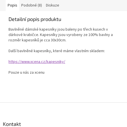
Popis
Podobné (8)
Diskuze
Detailní popis produktu
Bavlněné dámské kapesníky jsou baleny po třech kusech v
dárkové krabičce. Kapesníky jsou vyrobeny ze 100% bavlny a
rozměr kapesníků je cca 30x30cm.
Další bavlněné kapesníky, které máme vlastním skladem:
https://www.xcena.cz/kapesniky/
Pouze u nás za xcenu
Z
á
p
a
Kontakt