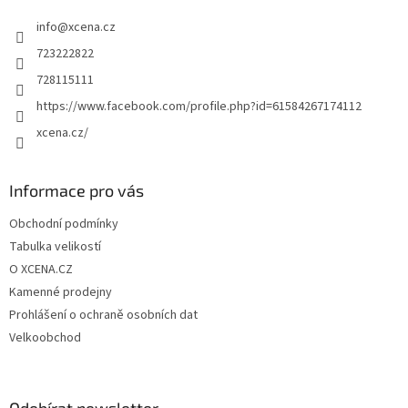
t
info
@
xcena.cz
í
723222822
728115111
https://www.facebook.com/profile.php?id=61584267174112
xcena.cz/
Informace pro vás
Obchodní podmínky
Tabulka velikostí
O XCENA.CZ
Kamenné prodejny
Prohlášení o ochraně osobních dat
Velkoobchod