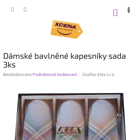
Přejít
na
NÁKUP
obsah
KOŠÍK
Dámské bavlněné kapesníky sada
3ks
Průměrné
Neohodnoceno
Podrobnosti hodnocení
Značka:
Etex s.r.o
hodnocení
produktu
je
0,0
z
5
hvězdiček.