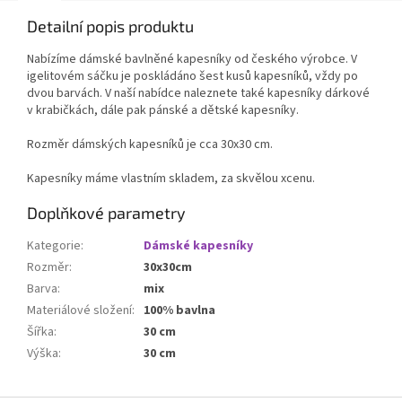
Detailní popis produktu
Nabízíme dámské bavlněné kapesníky od českého výrobce. V
igelitovém sáčku je poskládáno šest kusů kapesníků, vždy po
dvou barvách. V naší nabídce naleznete také kapesníky dárkové
v krabičkách, dále pak pánské a dětské kapesníky.
Rozměr dámských kapesníků je cca 30x30 cm.
Kapesníky máme vlastním skladem, za skvělou xcenu.
Doplňkové parametry
Kategorie
:
Dámské kapesníky
Rozměr
:
30x30cm
Barva
:
mix
Materiálové složení
:
100% bavlna
Šířka
:
30 cm
Výška
:
30 cm