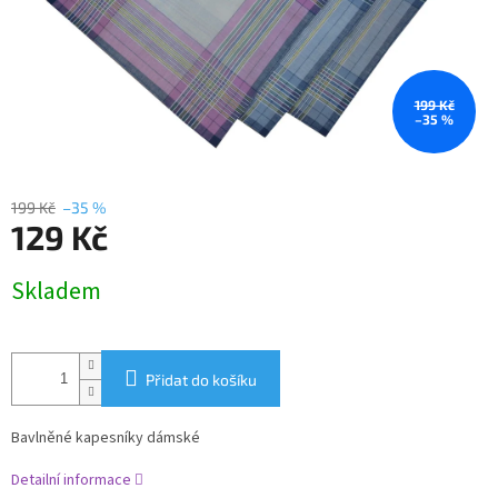
199 Kč
–35 %
199 Kč
–35 %
129 Kč
Měrná
Skladem
cena:
Přidat do košíku
Bavlněné kapesníky dámské
Detailní informace