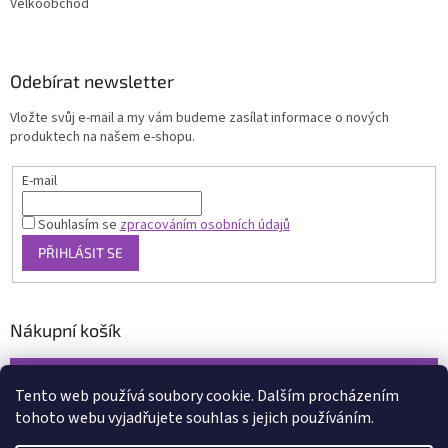
Velkoobchod
Odebírat newsletter
Vložte svůj e-mail a my vám budeme zasílat informace o nových
produktech na našem e-shopu.
E-mail
Souhlasím se
zpracováním osobních údajů
PŘIHLÁSIT SE
Nákupní košík
0
KS /
0 KČ
Tento web používá soubory cookie. Dalším procházením
tohoto webu vyjadřujete souhlas s jejich používáním.