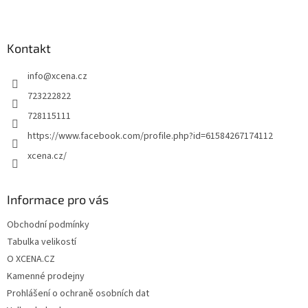
Z
á
p
a
Kontakt
t
info
@
xcena.cz
í
723222822
728115111
https://www.facebook.com/profile.php?id=61584267174112
xcena.cz/
Informace pro vás
Obchodní podmínky
Tabulka velikostí
O XCENA.CZ
Kamenné prodejny
Prohlášení o ochraně osobních dat