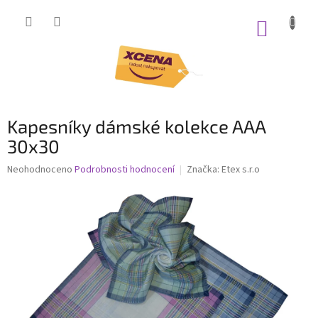
Přejít
na
NÁKUP
obsah
KOŠÍK
Kapesníky dámské kolekce AAA
30x30
Průměrné
Neohodnoceno
Podrobnosti hodnocení
Značka:
Etex s.r.o
hodnocení
produktu
je
0,0
z
5
hvězdiček.