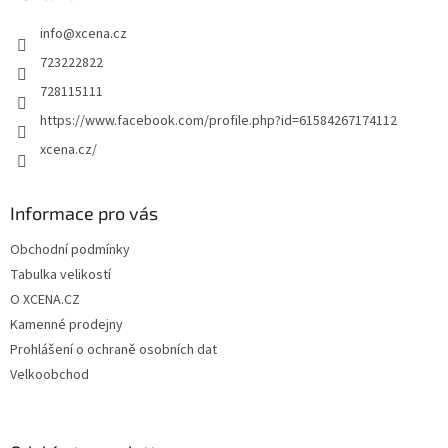
t
info
@
xcena.cz
í
723222822
728115111
https://www.facebook.com/profile.php?id=61584267174112
xcena.cz/
Informace pro vás
Obchodní podmínky
Tabulka velikostí
O XCENA.CZ
Kamenné prodejny
Prohlášení o ochraně osobních dat
Velkoobchod