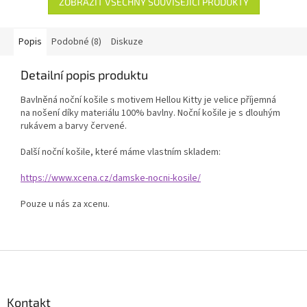
ZOBRAZIT VŠECHNY SOUVISEJÍCÍ PRODUKTY
Popis
Podobné (8)
Diskuze
Detailní popis produktu
Bavlněná noční košile s motivem Hellou Kitty je velice příjemná
na nošení díky materiálu 100% bavlny. Noční košile je s dlouhým
rukávem a barvy červené.
Další noční košile, které máme vlastním skladem:
https://www.xcena.cz/damske-nocni-kosile/
Pouze u nás za xcenu.
Z
á
p
a
Kontakt