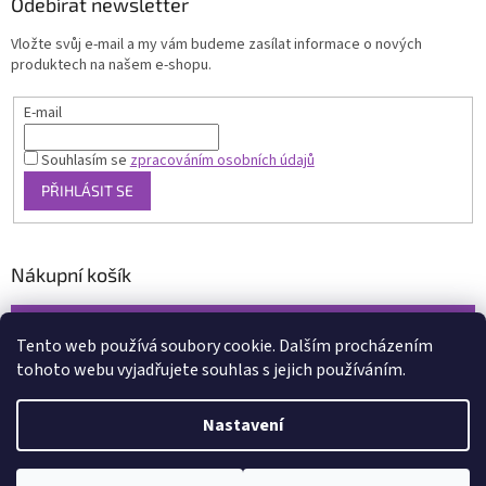
Odebírat newsletter
Vložte svůj e-mail a my vám budeme zasílat informace o nových
produktech na našem e-shopu.
E-mail
Souhlasím se
zpracováním osobních údajů
PŘIHLÁSIT SE
Nákupní košík
0
KS /
0 KČ
Tento web používá soubory cookie. Dalším procházením
tohoto webu vyjadřujete souhlas s jejich používáním.
Vytvořil Shoptet
Nastavení
Copyright 2026
www.xcena.cz
. Všechna práva vyhrazena.
Upravit