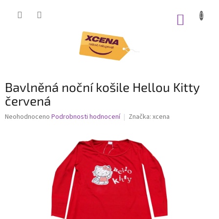
Přejít
na
NÁKUP
obsah
KOŠÍK
Bavlněná noční košile Hellou Kitty
červená
Průměrné
Neohodnoceno
Podrobnosti hodnocení
Značka:
xcena
hodnocení
produktu
je
0,0
z
5
hvězdiček.