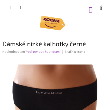
Přejít
na
NÁKUP
obsah
KOŠÍK
Dámské nízké kalhotky černé
Průměrné
Neohodnoceno
Podrobnosti hodnocení
Značka:
xcena
hodnocení
produktu
je
0,0
z
5
hvězdiček.