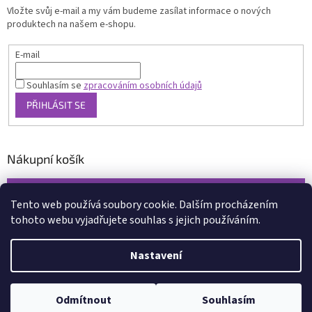
Vložte svůj e-mail a my vám budeme zasílat informace o nových
produktech na našem e-shopu.
E-mail
Souhlasím se
zpracováním osobních údajů
PŘIHLÁSIT SE
Nákupní košík
0
KS /
0 KČ
Tento web používá soubory cookie. Dalším procházením
tohoto webu vyjadřujete souhlas s jejich používáním.
Vytvořil Shoptet
Nastavení
Copyright 2026
www.xcena.cz
. Všechna práva vyhrazena.
Upravit
nastavení cookies
Odmítnout
Souhlasím