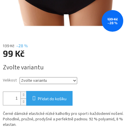
139 Kč
–28 %
139 Kč
–28 %
99 Kč
Měrná
Zvolte variantu
cena:
Velikost
Přidat do košíku
Černé dámské elastické nízké kalhotky pro sport i každodenní nošení.
Pohodlné, pružné, prodyšné a perfektně padnou. 92 % polyamid, 8 %
elastan.