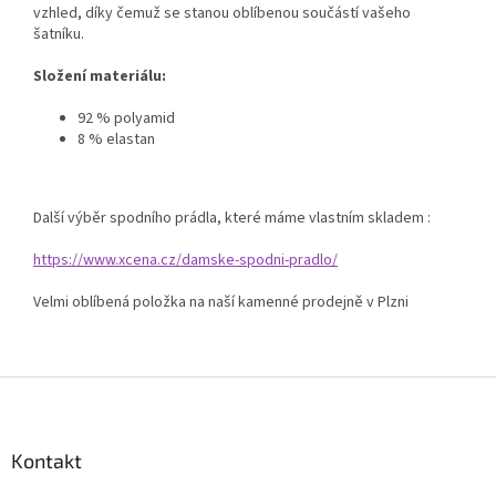
vzhled, díky čemuž se stanou oblíbenou součástí vašeho
šatníku.
Složení materiálu:
92 % polyamid
8 % elastan
Další výběr spodního prádla, které máme vlastním skladem :
https://www.xcena.cz/damske-spodni-pradlo/
Velmi oblíbená položka na naší kamenné prodejně v Plzni
Z
á
p
a
Kontakt
t