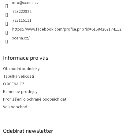
info
@
xcena.cz
í
723222822
728115111
https://www.facebook.com/profile.php?id=61584267174112
xcena.cz/
Informace pro vás
Obchodní podmínky
Tabulka velikostí
O XCENA.CZ
Kamenné prodejny
Prohlášení o ochraně osobních dat
Velkoobchod
Odebírat newsletter