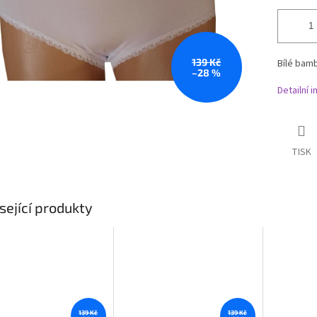
139 Kč
Bílé bam
–28 %
Detailní 
TISK
sející produkty
139 Kč
139 Kč