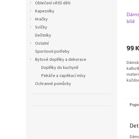
Oblečení větší děti
Kapesníky
Dámsk
Hračky
bílé
Svíčky
Deštníky
Ostatní
99 
Sportovní potřeby
Bytové doplňky a dekorace
Dámské
Doplňky do kuchyně
kalhot
materi
Pekáče a zapékací mísy
každod
Ochranné pomůcky
sedí, 
Popi
Det
Dáms