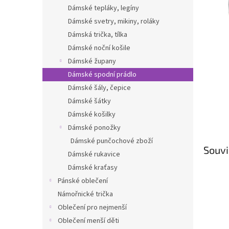
n
Dámské tepláky, legíny
e
Dámské svetry, mikiny, roláky
l
Dámská trička, tílka
Dámské noční košile
Dámské župany
Dámské spodní prádlo
Dámské šály, čepice
Dámské šátky
Dámské košilky
Dámské ponožky
Dámské punčochové zboží
Souvi
Dámské rukavice
Dámské kraťasy
Pánské oblečení
Námořnické trička
Oblečení pro nejmenší
Oblečení menší děti