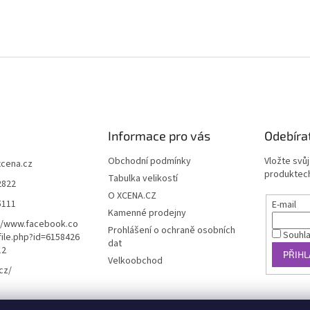
Informace pro vás
Odebíra
Obchodní podmínky
Vložte svů
xcena.cz
produktech
Tabulka velikostí
2822
O XCENA.CZ
5111
E-mail
Kamenné prodejny
//www.facebook.co
Prohlášení o ochraně osobních
Souhl
ile.php?id=6158426
dat
12
PŘIHL
Velkoobchod
cz/