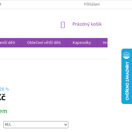
AMENNÉ PRODEJNY
PROHLÁŠENÍ O OCHRANĚ OSOBNÍCH DAT
Přihlášení
VELK
NÁKUPNÍ
Prázdný košík
KOŠÍK
enší děti
Oblečení větší děti
Kapesníky
Hračky
Sv
28 %
Kč
dem