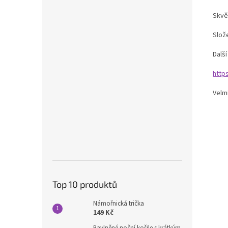
Skvě
Slož
Dalš
http
Velm
Top 10 produktů
Námořnická trička
149 Kč
Bavlněné noční košile s krátkým