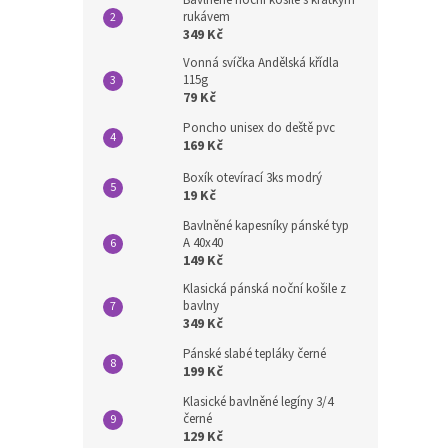
rukávem
349 Kč
Vonná svíčka Andělská křídla
115g
79 Kč
Poncho unisex do deště pvc
169 Kč
Boxík otevírací 3ks modrý
19 Kč
Bavlněné kapesníky pánské typ
A 40x40
149 Kč
Klasická pánská noční košile z
bavlny
349 Kč
Pánské slabé tepláky černé
199 Kč
Klasické bavlněné legíny 3/4
černé
129 Kč