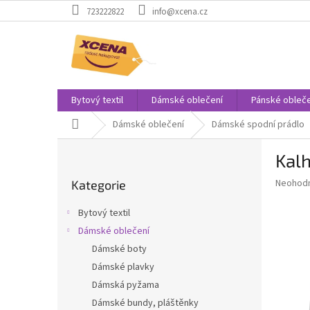
Přejít
723222822
info@xcena.cz
na
obsah
Bytový textil
Dámské oblečení
Pánské obleče
Domů
Dámské oblečení
Dámské spodní prádlo
P
Kal
o
Přeskočit
s
Průměr
Neohod
Kategorie
kategorie
t
hodnoce
r
produkt
Bytový textil
a
je
Dámské oblečení
0,0
n
z
Dámské boty
n
5
í
Dámské plavky
hvězdič
p
Dámská pyžama
a
Dámské bundy, pláštěnky