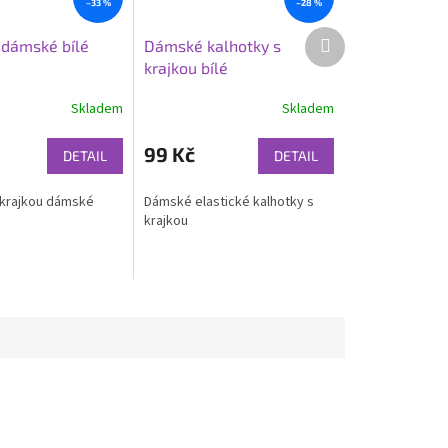
–33 %
–28 %
Další
 dámské bílé
Dámské kalhotky s
produkt
krajkou bílé
Skladem
Skladem
99 Kč
DETAIL
DETAIL
 krajkou dámské
Dámské elastické kalhotky s
krajkou