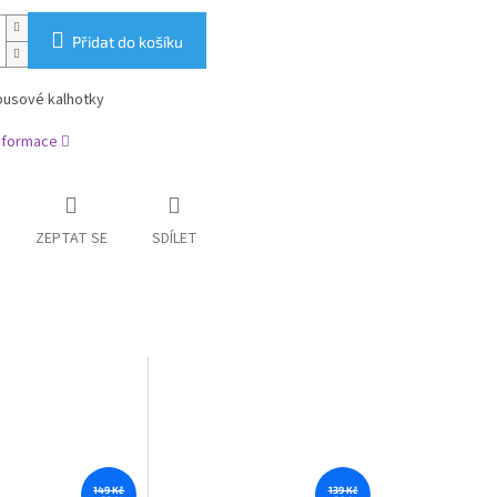
Přidat do košíku
busové kalhotky
informace
ZEPTAT SE
SDÍLET
149 Kč
139 Kč