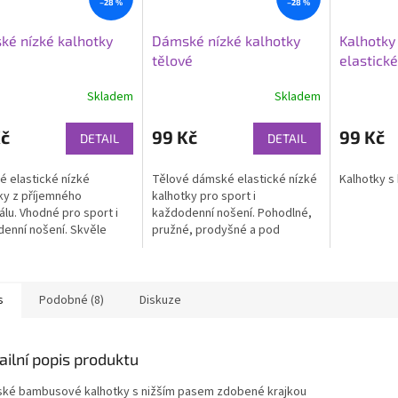
–28 %
–28 %
é nízké kalhotky
Dámské nízké kalhotky
Kalhotky
tělové
elastické
Skladem
Skladem
Kč
99 Kč
99 Kč
DETAIL
DETAIL
 elastické nízké
Tělové dámské elastické nízké
Kalhotky s
ky z příjemného
kalhotky pro sport i
álu. Vhodné pro sport i
každodenní nošení. Pohodlné,
enní nošení. Skvěle
pružné, prodyšné a pod
jsou pohodlné a pružné.
světlým oblečením téměř
neviditelné.
s
Podobné (8)
Diskuze
ailní popis produktu
ké bambusové kalhotky s nižším pasem zdobené krajkou