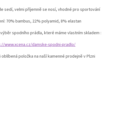
le sedí, velmi příjemně se nosí, vhodné pro sportování
ení: 70% bambus, 22% polyamid, 8% elastan
í výběr spodního prádla, které máme vlastním skladem :
s://www.xcena.cz/damske-spodni-pradlo/
i oblíbená položka na naší kamenné prodejně v Plzni