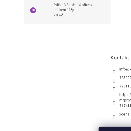
Svíčka Vánoční skořice s
jablkem 115g
79 Kč
Z
á
p
a
t
Kontakt
í
info
@
72322
72811
https:
m/prof
71741
xcena.