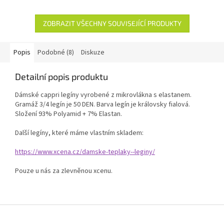
ZOBRAZIT VŠECHNY SOUVISEJÍCÍ PRODUKTY
Popis
Podobné (8)
Diskuze
Detailní popis produktu
Dámské cappri legíny vyrobené z mikrovlákna s elastanem.
Gramáž 3/4 legín je 50 DEN. Barva legín je královsky fialová.
Složení 93% Polyamid + 7% Elastan.
Další legíny, které máme vlastním skladem:
https://www.xcena.cz/damske-teplaky--leginy/
Pouze u nás za zlevněnou xcenu.
Z
á