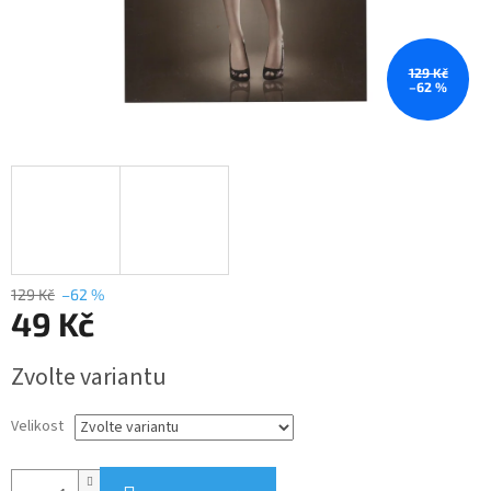
129 Kč
–62 %
129 Kč
–62 %
49 Kč
Měrná
Zvolte variantu
cena:
Velikost