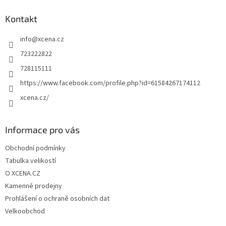
p
a
Kontakt
t
info
@
xcena.cz
í
723222822
728115111
https://www.facebook.com/profile.php?id=61584267174112
xcena.cz/
Informace pro vás
Obchodní podmínky
Tabulka velikostí
O XCENA.CZ
Kamenné prodejny
Prohlášení o ochraně osobních dat
Velkoobchod