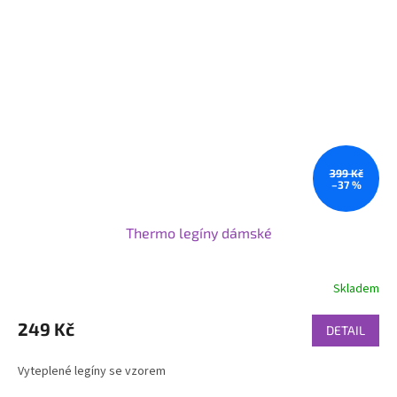
399 Kč
–37 %
Thermo legíny dámské
Skladem
249 Kč
DETAIL
Vyteplené legíny se vzorem