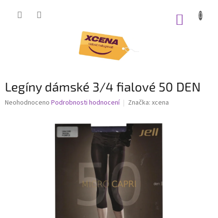
Přejít
na
NÁKUP
obsah
KOŠÍK
Legíny dámské 3/4 fialové 50 DEN
Průměrné
Neohodnoceno
Podrobnosti hodnocení
Značka:
xcena
hodnocení
produktu
je
0,0
z
5
hvězdiček.