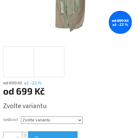
od 899 Kč
až –22 %
od 899 Kč
až –22 %
od
699 Kč
Měrná
Zvolte variantu
cena:
Velikost