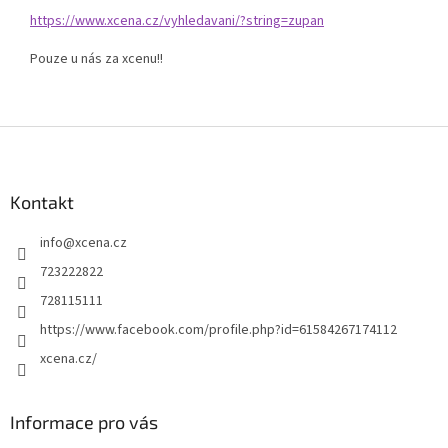
https://www.xcena.cz/vyhledavani/?string=zupan
Pouze u nás za xcenu!!
Z
á
p
a
Kontakt
t
info
@
xcena.cz
í
723222822
728115111
https://www.facebook.com/profile.php?id=61584267174112
xcena.cz/
Informace pro vás