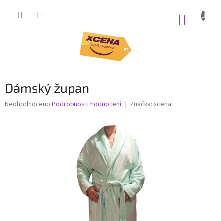
Přejít
na
NÁKUP
obsah
KOŠÍK
Dámský župan
Průměrné
Neohodnoceno
Podrobnosti hodnocení
Značka:
xcena
hodnocení
produktu
je
0,0
z
5
hvězdiček.