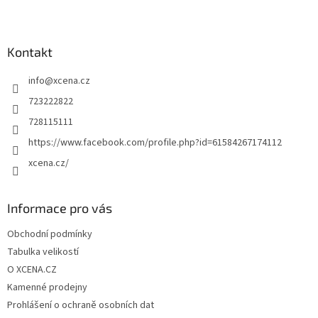
Z
á
p
a
Kontakt
t
info
@
xcena.cz
í
723222822
728115111
https://www.facebook.com/profile.php?id=61584267174112
xcena.cz/
Informace pro vás
Obchodní podmínky
Tabulka velikostí
O XCENA.CZ
Kamenné prodejny
Prohlášení o ochraně osobních dat