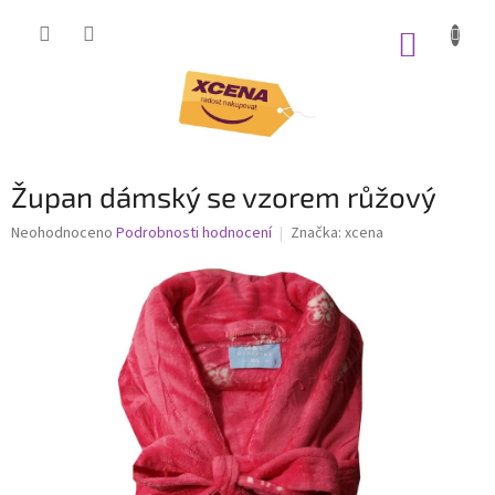
Přejít
na
NÁKUP
obsah
KOŠÍK
Župan dámský se vzorem růžový
Průměrné
Neohodnoceno
Podrobnosti hodnocení
Značka:
xcena
hodnocení
produktu
je
0,0
z
5
hvězdiček.