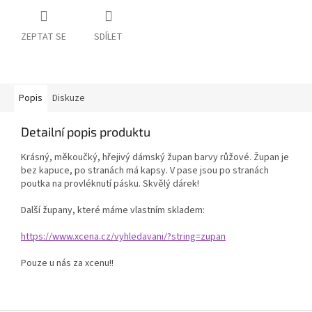
ZEPTAT SE
SDÍLET
Popis
Diskuze
Detailní popis produktu
Krásný, měkoučký, hřejivý dámský župan barvy růžové. Župan je
bez kapuce, po stranách má kapsy. V pase jsou po stranách
poutka na provléknutí pásku. Skvělý dárek!
Další župany, které máme vlastním skladem:
https://www.xcena.cz/vyhledavani/?string=zupan
Pouze u nás za xcenu!!