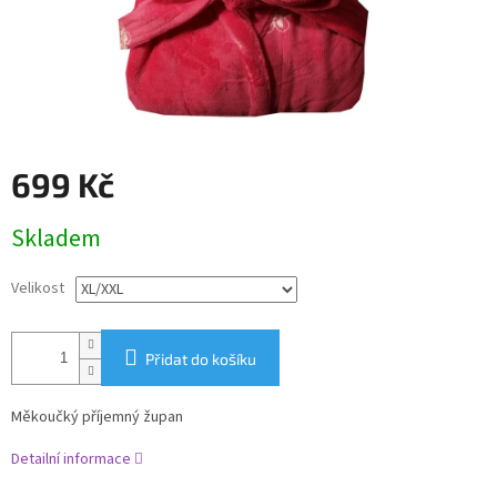
699 Kč
Měrná
Skladem
cena:
Velikost
Přidat do košíku
Měkoučký příjemný župan
Detailní informace