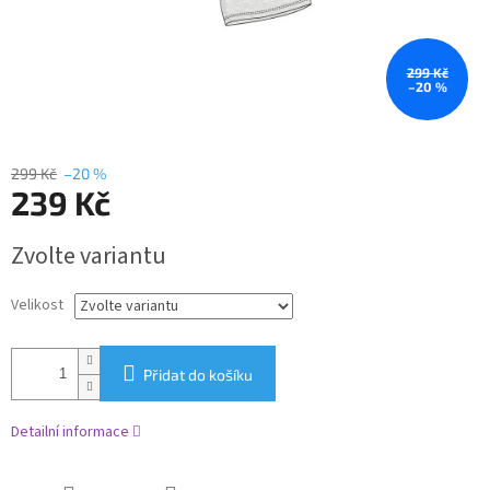
299 Kč
–20 %
299 Kč
–20 %
239 Kč
Měrná
Zvolte variantu
cena:
Velikost
Přidat do košíku
Detailní informace