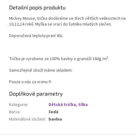
Detailní popis produktu
Mickey Mouse, trička dodávéme ve třech větších velikostech na
10,12,14 roků. Myška se vrací do šatníku mladých slečen.
Doporučená teplota praní 40c.
2
Tričko je vyrobeno ze 100% bavlny o gramáži 160g/m
.
Samozřejmě zboží máme skladem.
Pouze u nás za xcenu !!!
Doplňkové parametry
Kategorie
:
Dětská trička, tílka
Barva
:
šedá
Materiálové složení
:
bavlna