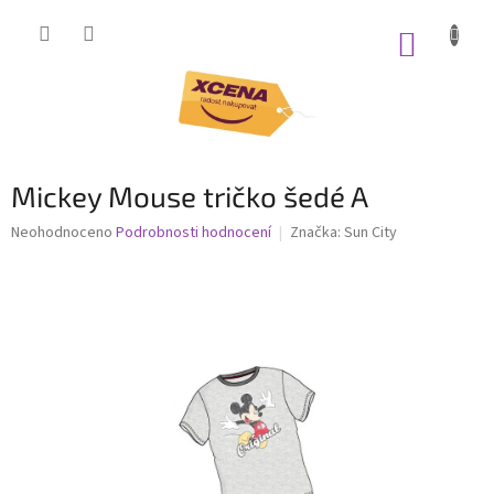
Přejít
na
NÁKUP
obsah
KOŠÍK
Mickey Mouse tričko šedé A
Průměrné
Neohodnoceno
Podrobnosti hodnocení
Značka:
Sun City
hodnocení
produktu
je
0,0
z
5
hvězdiček.