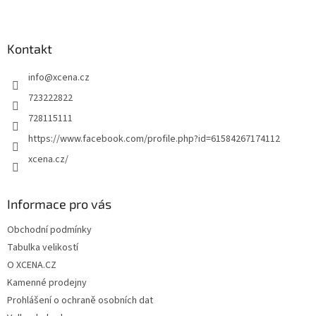
Z
á
p
a
Kontakt
t
info
@
xcena.cz
í
723222822
728115111
https://www.facebook.com/profile.php?id=61584267174112
xcena.cz/
Informace pro vás
Obchodní podmínky
Tabulka velikostí
O XCENA.CZ
Kamenné prodejny
Prohlášení o ochraně osobních dat