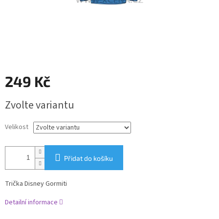
249 Kč
Měrná
Zvolte variantu
cena:
Velikost
Přidat do košíku
Trička Disney Gormiti
Detailní informace