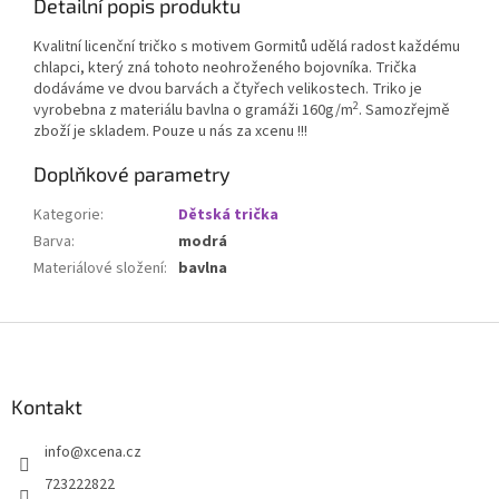
Detailní popis produktu
Kvalitní licenční tričko s motivem Gormitů udělá radost každému
chlapci, který zná tohoto neohroženého bojovníka. Trička
dodáváme ve dvou barvách a čtyřech velikostech. Triko je
2
vyrobebna z materiálu bavlna o gramáži 160g/m
. Samozřejmě
zboží je skladem. Pouze u nás za xcenu !!!
Doplňkové parametry
Kategorie
:
Dětská trička
Barva
:
modrá
Materiálové složení
:
bavlna
Z
á
p
a
Kontakt
t
info
@
xcena.cz
í
723222822