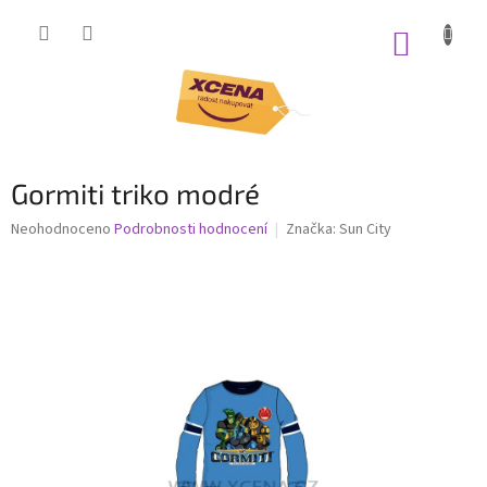
Přejít
na
NÁKUP
obsah
KOŠÍK
Gormiti triko modré
Průměrné
Neohodnoceno
Podrobnosti hodnocení
Značka:
Sun City
hodnocení
produktu
je
0,0
z
5
hvězdiček.