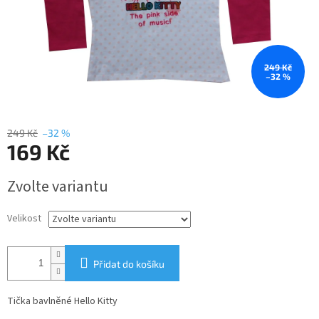
249 Kč
–32 %
249 Kč
–32 %
169 Kč
Měrná
Zvolte variantu
cena:
Velikost
Přidat do košíku
Tička bavlněné Hello Kitty