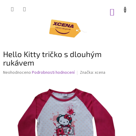
Přejít
na
NÁKUP
obsah
KOŠÍK
Hello Kitty tričko s dlouhým
rukávem
Průměrné
Neohodnoceno
Podrobnosti hodnocení
Značka:
xcena
hodnocení
produktu
je
0,0
z
5
hvězdiček.