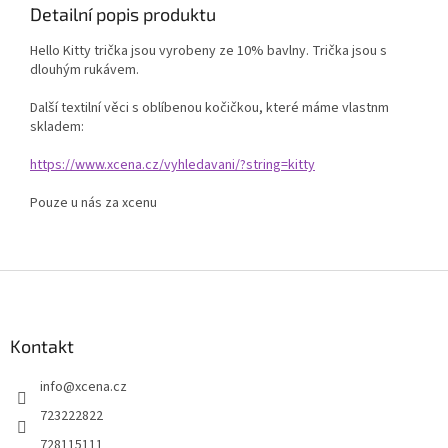
Detailní popis produktu
Hello Kitty trička jsou vyrobeny ze 10% bavlny. Trička jsou s
dlouhým rukávem.
Další textilní věci s oblíbenou kočičkou, které máme vlastnm
skladem:
https://www.xcena.cz/vyhledavani/?string=kitty
Pouze u nás za xcenu
Z
á
p
a
Kontakt
t
info
@
xcena.cz
í
723222822
728115111