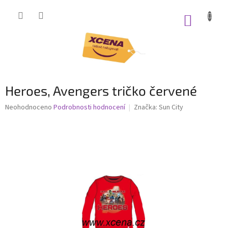
Přejít
na
NÁKUP
obsah
KOŠÍK
Heroes, Avengers tričko červené
Průměrné
Neohodnoceno
Podrobnosti hodnocení
Značka:
Sun City
hodnocení
produktu
je
0,0
z
5
hvězdiček.