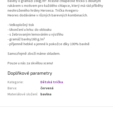
bavlny o gramáži 160g/m
. Krásné chlapecké tričko s dlouhým
rukávem s motivem pro každého chlapce, který má rád příběhy
neohroženého hrdiny Heroesa. Trička Avegers-
Heores dodáváme v různých barevných kombinacích.
- Velkoplošný tisk
- Ukončení u krku: do oblouku
- s žebrovaným lemováním u výstřihu
- gramáž bavlny160 g/m²
- příjemně hebké a jemné k pokožce díky 100% bavlně
Samozřejmě zboží máme skladem.
Pouze u nás za skvělou xcenu!
Doplňkové parametry
Kategorie
:
Dětská trička
Barva
:
červená
Materiálové složení
:
bavlna
Z