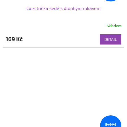
Cars trička šedé s dlouhým rukávem
Skladem
169 Kč
DETAIL
249 Kč