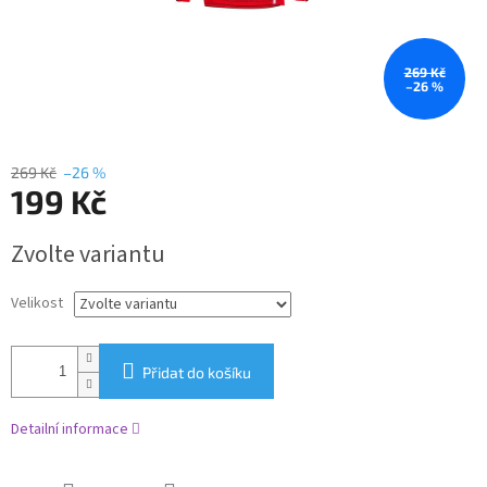
269 Kč
–26 %
269 Kč
–26 %
199 Kč
Měrná
Zvolte variantu
cena:
Velikost
Přidat do košíku
Detailní informace