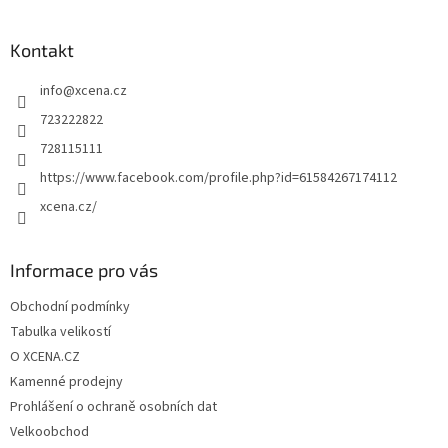
á
p
a
Kontakt
t
info
@
xcena.cz
í
723222822
728115111
https://www.facebook.com/profile.php?id=61584267174112
xcena.cz/
Informace pro vás
Obchodní podmínky
Tabulka velikostí
O XCENA.CZ
Kamenné prodejny
Prohlášení o ochraně osobních dat
Velkoobchod