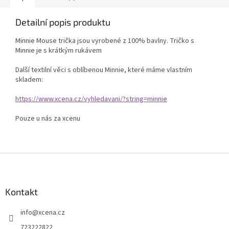
Detailní popis produktu
Minnie Mouse trička jsou vyrobené z 100% bavlny. Tričko s
Minnie je s krátkým rukávem
Další textilní věci s oblíbenou Minnie, které máme vlastním
skladem:
https://www.xcena.cz/vyhledavani/?string=minnie
Pouze u nás za xcenu
Z
á
p
a
Kontakt
t
info
@
xcena.cz
í
723222822