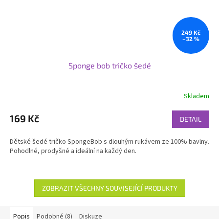
249 Kč
–32 %
Sponge bob tričko šedé
Skladem
169 Kč
DETAIL
Dětské šedé tričko SpongeBob s dlouhým rukávem ze 100% bavlny.
Pohodlné, prodyšné a ideální na každý den.
ZOBRAZIT VŠECHNY SOUVISEJÍCÍ PRODUKTY
Popis
Podobné (8)
Diskuze