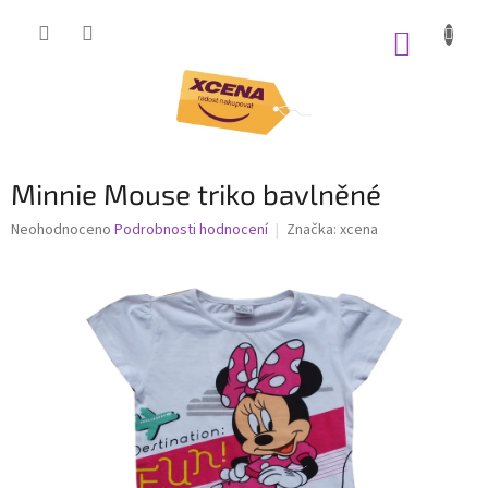
Přejít
na
NÁKUP
obsah
KOŠÍK
Minnie Mouse triko bavlněné
Průměrné
Neohodnoceno
Podrobnosti hodnocení
Značka:
xcena
hodnocení
produktu
je
0,0
z
5
hvězdiček.