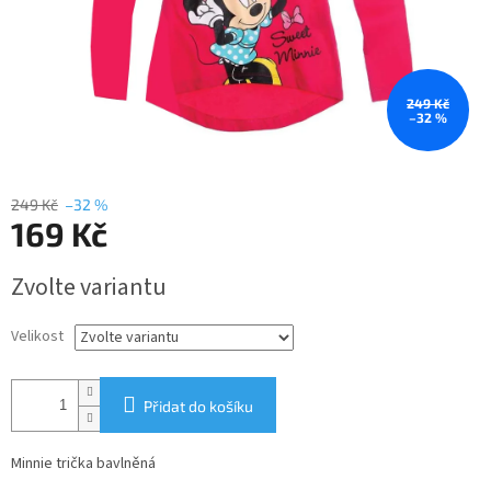
249 Kč
–32 %
249 Kč
–32 %
169 Kč
Měrná
Zvolte variantu
cena:
Velikost
Přidat do košíku
Minnie trička bavlněná