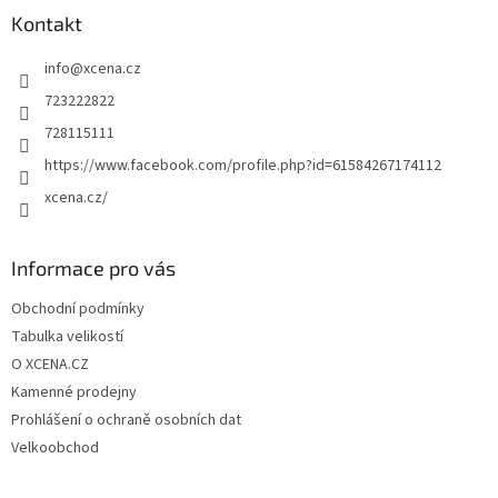
a
Kontakt
t
info
@
xcena.cz
í
723222822
728115111
https://www.facebook.com/profile.php?id=61584267174112
xcena.cz/
Informace pro vás
Obchodní podmínky
Tabulka velikostí
O XCENA.CZ
Kamenné prodejny
Prohlášení o ochraně osobních dat
Velkoobchod