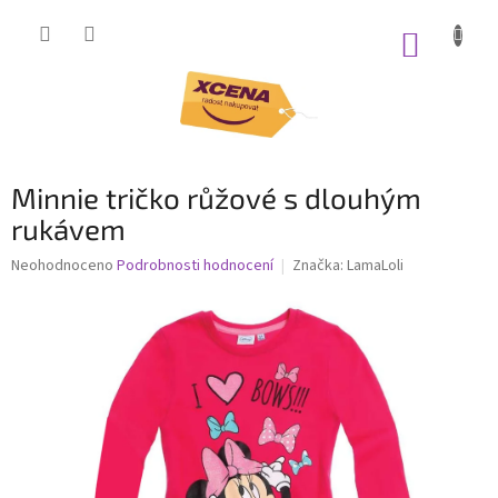
Přejít
na
NÁKUP
obsah
KOŠÍK
Minnie tričko růžové s dlouhým
rukávem
Průměrné
Neohodnoceno
Podrobnosti hodnocení
Značka:
LamaLoli
hodnocení
produktu
je
0,0
z
5
hvězdiček.