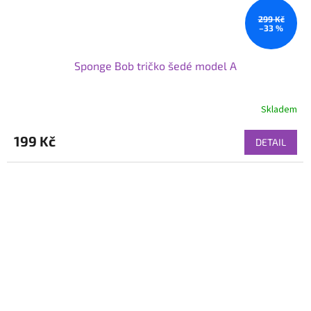
299 Kč
–33 %
Sponge Bob tričko šedé model A
Skladem
199 Kč
DETAIL