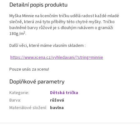
Detailní popis produktu
Myška Minnie na licenčním tričku udělá radost každé mladé
slečně, která zná tyto příběhy této chytré myšky. Tričko
bavlněné barvy růžové je s dlouhým rukávem o gramáži
2
180g/m
.
Další věci, které máme vlasním skladem :
https://www.xcena.cz/vyhledavani/?string=minnie
Pouze unás za xcenu!
Doplňkové parametry
Kategorie
:
Dětská trička
Barva
:
růžová
Materiálové složení
:
bavlna
Z
á
p