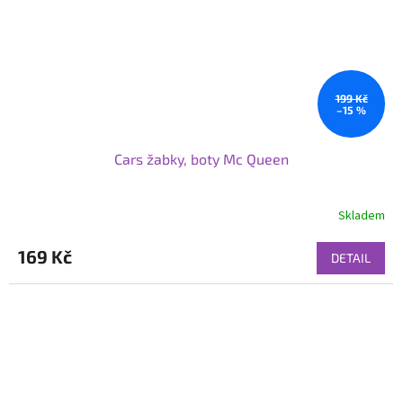
199 Kč
–15 %
Cars žabky, boty Mc Queen
Skladem
169 Kč
DETAIL