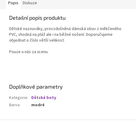
Popis
Diskuze
Detailní popis produktu
Dětské nazouváky, provzdušněná dámská obuv z měkčeného
PVC, vhodná na pláž ale i na běžné nošení. Doporučujeme
objednat o číslo větší velikost.
Pouze u nás za xcenu.
Doplňkové parametry
Kategorie
:
Dětské boty
Barva
:
modré
Z
á