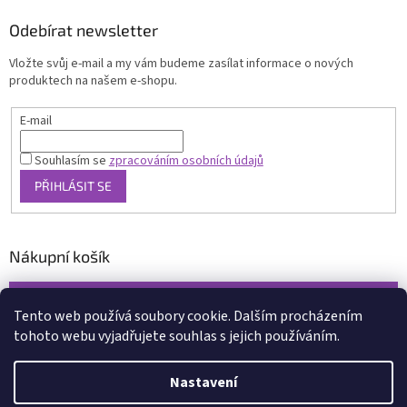
Odebírat newsletter
Vložte svůj e-mail a my vám budeme zasílat informace o nových
produktech na našem e-shopu.
E-mail
Souhlasím se
zpracováním osobních údajů
PŘIHLÁSIT SE
Nákupní košík
0
KS /
0 KČ
Tento web používá soubory cookie. Dalším procházením
tohoto webu vyjadřujete souhlas s jejich používáním.
Vytvořil Shoptet
Nastavení