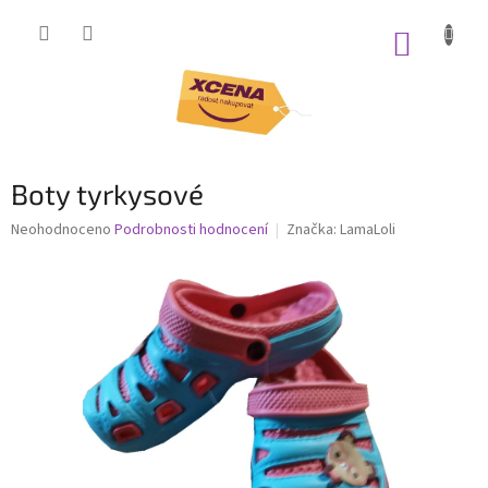
Přejít
na
NÁKUP
obsah
KOŠÍK
Boty tyrkysové
Průměrné
Neohodnoceno
Podrobnosti hodnocení
Značka:
LamaLoli
hodnocení
produktu
je
0,0
z
5
hvězdiček.