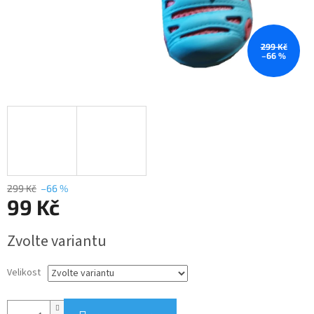
299 Kč
–66 %
299 Kč
–66 %
99 Kč
Měrná
Zvolte variantu
cena:
Velikost