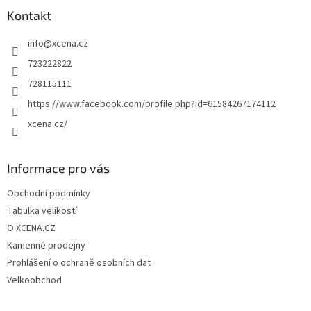
p
a
Kontakt
t
info
@
xcena.cz
í
723222822
728115111
https://www.facebook.com/profile.php?id=61584267174112
xcena.cz/
Informace pro vás
Obchodní podmínky
Tabulka velikostí
O XCENA.CZ
Kamenné prodejny
Prohlášení o ochraně osobních dat
Velkoobchod