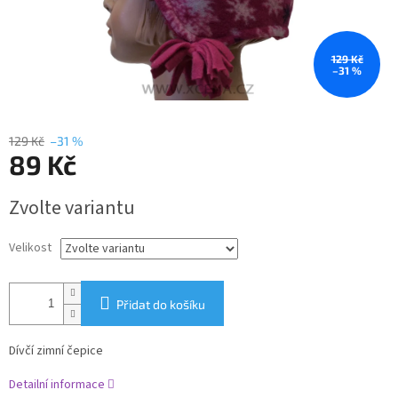
129 Kč
–31 %
129 Kč
–31 %
89 Kč
Měrná
Zvolte variantu
cena:
Velikost
Přidat do košíku
Dívčí zimní čepice
Detailní informace