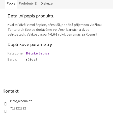
Popis
Podobné (8)
Diskuze
Detailní popis produktu
Kvalitní dívčí zimní čepice, přes uši, podšitá příjemnou vložkou.
Tento druh čepice dodáváme ve třech barvách a dvou
velikostech. Velikosti jsou 4-6,6-8 roků. Jen u nás za Xcenu!!!
Doplňkové parametry
Kategorie
:
Dětské čepice
Barva
:
růžová
Z
á
p
a
Kontakt
t
info
@
xcena.cz
í
723222822