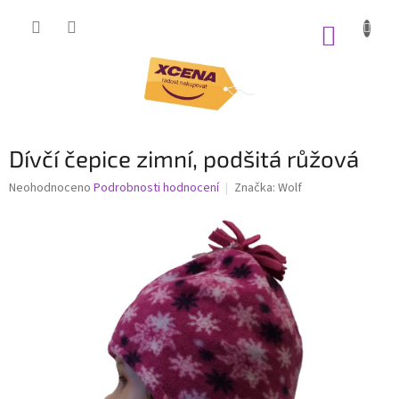
Přejít
na
NÁKUP
obsah
KOŠÍK
Dívčí čepice zimní, podšitá růžová
Průměrné
Neohodnoceno
Podrobnosti hodnocení
Značka:
Wolf
hodnocení
produktu
je
0,0
z
5
hvězdiček.