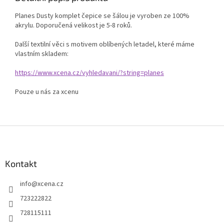
Planes Dusty komplet čepice se šálou je vyroben ze 100%
akrylu. Doporučená velikost je 5-8 roků.
Další textilní věci s motivem oblíbených letadel, které máme
vlastním skladem:
https://www.xcena.cz/vyhledavani/?string=planes
Pouze u nás za xcenu
Z
á
p
a
Kontakt
t
info
@
xcena.cz
í
723222822
728115111