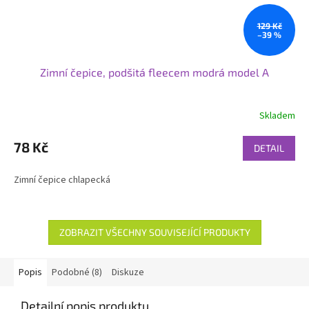
129 Kč
–39 %
Zimní čepice, podšitá fleecem modrá model A
Skladem
78 Kč
DETAIL
Zimní čepice chlapecká
ZOBRAZIT VŠECHNY SOUVISEJÍCÍ PRODUKTY
Popis
Podobné (8)
Diskuze
Detailní popis produktu