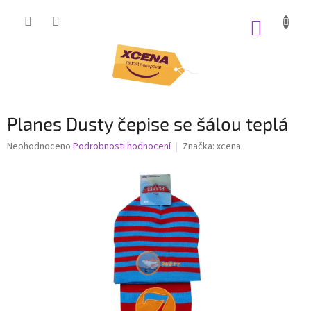
Přejít
na
NÁKUP
obsah
KOŠÍK
Planes Dusty čepise se šálou teplá
Průměrné
Neohodnoceno
Podrobnosti hodnocení
Značka:
xcena
hodnocení
produktu
je
0,0
z
5
hvězdiček.