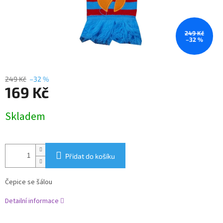
249 Kč
–32 %
249 Kč
–32 %
169 Kč
Měrná
Skladem
cena:
Přidat do košíku
Čepice se šálou
Detailní informace