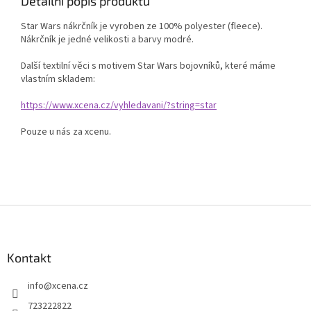
Detailní popis produktu
Star Wars nákrčník je vyroben ze 100% polyester (fleece).
Nákrčník je jedné velikosti a barvy modré.
Další textilní věci s motivem Star Wars bojovníků, které máme
vlastním skladem:
https://www.xcena.cz/vyhledavani/?string=star
Pouze u nás za xcenu.
Z
á
p
a
Kontakt
t
info
@
xcena.cz
í
723222822