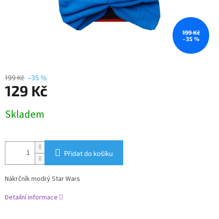
199 Kč
–35 %
199 Kč
–35 %
129 Kč
Měrná
Skladem
cena:
Přidat do košíku
Nákrčník modrý Star Wars
Detailní informace