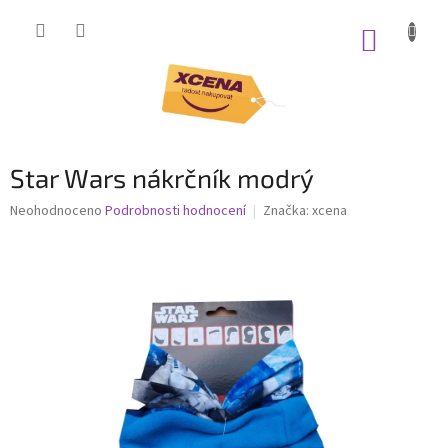
Přejít
na
NÁKUP
obsah
KOŠÍK
Star Wars nákrčník modrý
Průměrné
Neohodnoceno
Podrobnosti hodnocení
Značka:
xcena
hodnocení
produktu
je
0,0
z
5
hvězdiček.