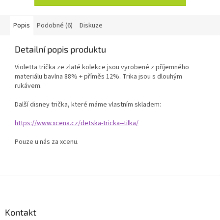
Popis
Podobné (6)
Diskuze
Detailní popis produktu
Violetta trička ze zlaté kolekce jsou vyrobené z příjemného
materiálu bavlna 88% + příměs 12%. Trika jsou s dlouhým
rukávem.
Další disney trička, které máme vlastním skladem:
https://www.xcena.cz/detska-tricka--tilka/
Pouze u nás za xcenu.
Z
á
p
a
Kontakt