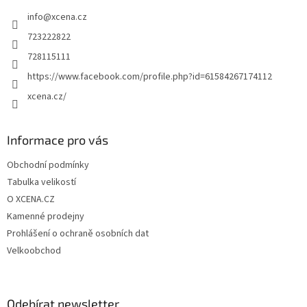
t
info
@
xcena.cz
í
723222822
728115111
https://www.facebook.com/profile.php?id=61584267174112
xcena.cz/
Informace pro vás
Obchodní podmínky
Tabulka velikostí
O XCENA.CZ
Kamenné prodejny
Prohlášení o ochraně osobních dat
Velkoobchod
Odebírat newsletter