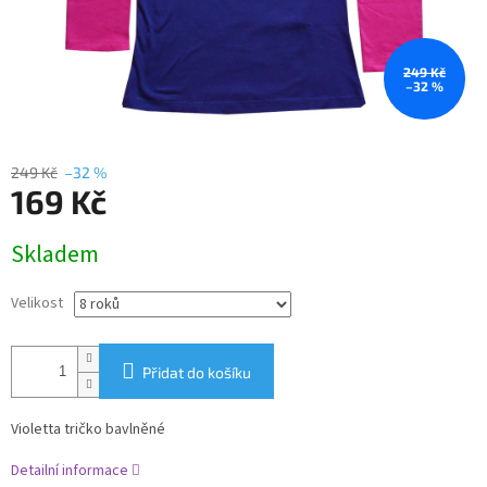
249 Kč
–32 %
249 Kč
–32 %
169 Kč
Měrná
Skladem
cena:
Velikost
Přidat do košíku
Violetta tričko bavlněné
Detailní informace