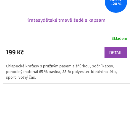
–20 %
Kraťasydětské tmavě šedé s kapsami
Skladem
199 Kč
DETAIL
Chlapecké kraťasy s pružným pasem a šňůrkou, boční kapsy,
pohodlný materiál 65 % bavlna, 35 % polyester. Ideální na léto,
sport i volný čas.