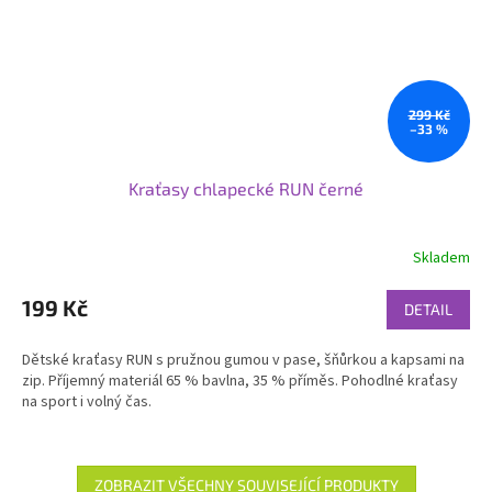
299 Kč
–33 %
Kraťasy chlapecké RUN černé
Skladem
199 Kč
DETAIL
Dětské kraťasy RUN s pružnou gumou v pase, šňůrkou a kapsami na
zip. Příjemný materiál 65 % bavlna, 35 % příměs. Pohodlné kraťasy
na sport i volný čas.
ZOBRAZIT VŠECHNY SOUVISEJÍCÍ PRODUKTY