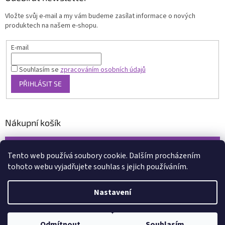
Vložte svůj e-mail a my vám budeme zasílat informace o nových
produktech na našem e-shopu.
E-mail
Souhlasím se
zpracováním osobních údajů
PŘIHLÁSIT SE
Nákupní košík
0
KS /
0 KČ
Tento web používá soubory cookie. Dalším procházením
tohoto webu vyjadřujete souhlas s jejich používáním.
Vytvořil Shoptet
Nastavení
Copyright 2026
www.xcena.cz
. Všechna práva vyhrazena.
Upravit
nastavení cookies
Odmítnout
Souhlasím