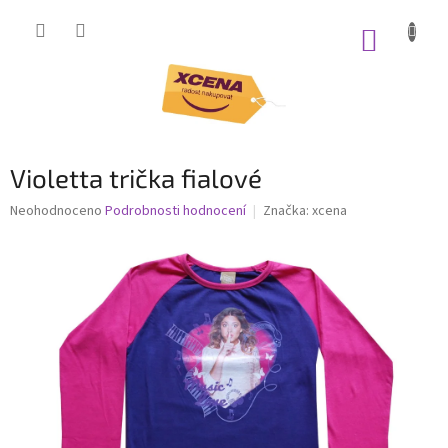
Přejít
na
NÁKUP
obsah
KOŠÍK
Violetta trička fialové
Průměrné
Neohodnoceno
Podrobnosti hodnocení
Značka:
xcena
hodnocení
produktu
je
0,0
z
5
hvězdiček.