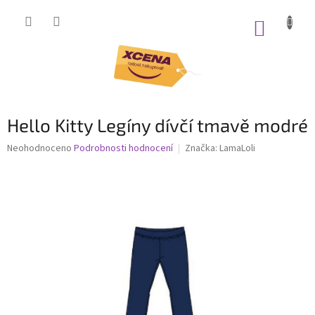
Přejít
na
NÁKUP
obsah
KOŠÍK
Hello Kitty Legíny dívčí tmavě modré
Průměrné
Neohodnoceno
Podrobnosti hodnocení
Značka:
LamaLoli
hodnocení
produktu
je
0,0
z
5
hvězdiček.