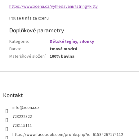
https://www.xcena.cz/vyhledavani/?string=kitty
Pouze u nás za xcenu!
Doplňkové parametry
Kategorie
:
Dětské legíny, silonky
Barva
:
tmavě modrá
Materiálové složení
:
100% bavlna
Z
á
p
a
Kontakt
t
info
@
xcena.cz
í
723222822
728115111
https://www.facebook.com/profile.php?id=61584267174112