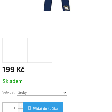
199 Kč
Měrná
Skladem
cena:
Velikost
Přidat do košíku