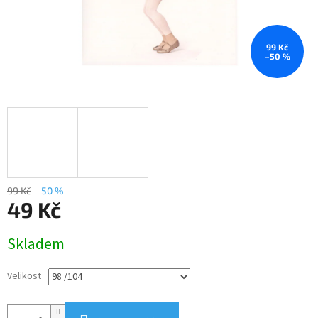
99 Kč
–50 %
99 Kč
–50 %
49 Kč
Měrná
Skladem
cena:
Velikost