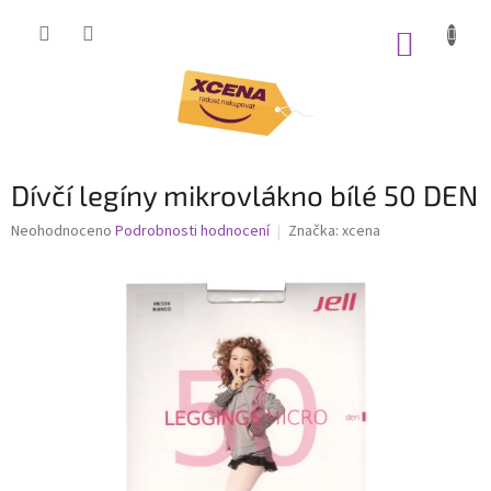
Přejít
na
NÁKUP
obsah
KOŠÍK
Dívčí legíny mikrovlákno bílé 50 DEN
Průměrné
Neohodnoceno
Podrobnosti hodnocení
Značka:
xcena
hodnocení
produktu
je
0,0
z
5
hvězdiček.