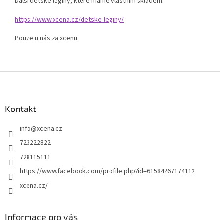
Další dětské legíny, které máme vlastním skladem:
https://www.xcena.cz/detske-leginy/
Pouze u nás za xcenu.
Z
á
p
a
Kontakt
t
info
@
xcena.cz
í
723222822
728115111
https://www.facebook.com/profile.php?id=61584267174112
xcena.cz/
Informace pro vás