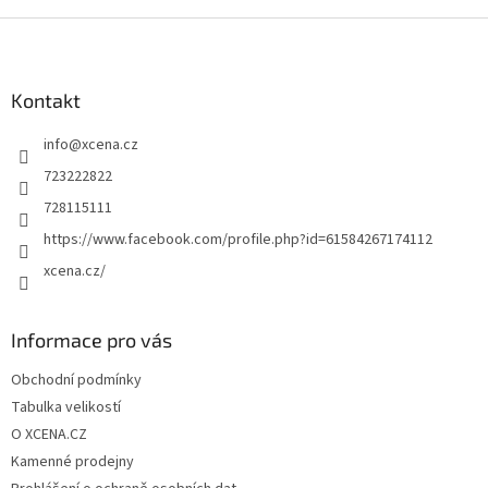
Z
á
p
a
Kontakt
t
info
@
xcena.cz
í
723222822
728115111
https://www.facebook.com/profile.php?id=61584267174112
xcena.cz/
Informace pro vás
Obchodní podmínky
Tabulka velikostí
O XCENA.CZ
Kamenné prodejny