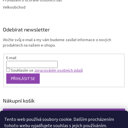
Prohlášení o ochraně osobních dat
Velkoobchod
Odebírat newsletter
Vložte svůj e-mail a my vám budeme zasílat informace o nových
produktech na našem e-shopu.
E-mail
Souhlasím se
zpracováním osobních údajů
PŘIHLÁSIT SE
Nákupní košík
0
KS /
0 KČ
Tento web používá soubory cookie. Dalším procházením
tohoto webu vyjadřujete souhlas s jejich používáním.