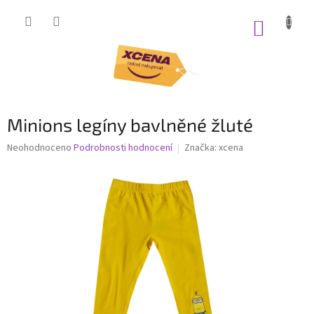
Přejít
na
NÁKUP
obsah
KOŠÍK
Minions legíny bavlněné žluté
Průměrné
Neohodnoceno
Podrobnosti hodnocení
Značka:
xcena
hodnocení
produktu
je
0,0
z
5
hvězdiček.