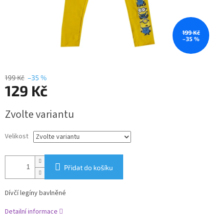
199 Kč
–35 %
199 Kč
–35 %
129 Kč
Měrná
Zvolte variantu
cena:
Velikost
Přidat do košíku
Dívčí legíny bavlněné
Detailní informace