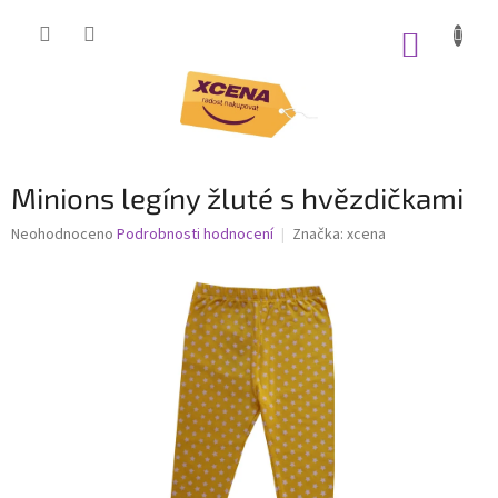
Přejít
na
NÁKUP
obsah
KOŠÍK
Minions legíny žluté s hvězdičkami
Průměrné
Neohodnoceno
Podrobnosti hodnocení
Značka:
xcena
hodnocení
produktu
je
0,0
z
5
hvězdiček.