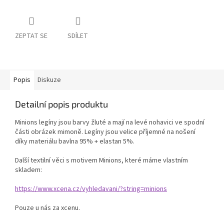
ZEPTAT SE
SDÍLET
Popis
Diskuze
Detailní popis produktu
Minions legíny jsou barvy žluté a mají na levé nohavici ve spodní
části obrázek mimoně. Legíny jsou velice příjemné na nošení
díky materiálu bavlna 95% + elastan 5%.
Další textilní věci s motivem Minions, které máme vlastním
skladem:
https://www.xcena.cz/vyhledavani/?string=minions
Pouze u nás za xcenu.