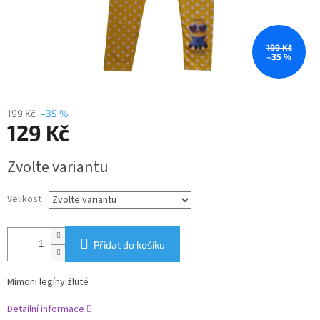
199 Kč
–35 %
199 Kč
–35 %
129 Kč
Měrná
Zvolte variantu
cena:
Velikost
Přidat do košíku
Mimoni legíny žluté
Detailní informace