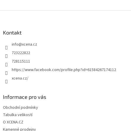
Z
á
p
a
Kontakt
t
info
@
xcena.cz
í
723222822
728115111
https://www.facebook.com/profile.php?id=61584267174112
xcena.cz/
Informace pro vás
Obchodní podmínky
Tabulka velikostí
O XCENA.CZ
Kamenné prodejny