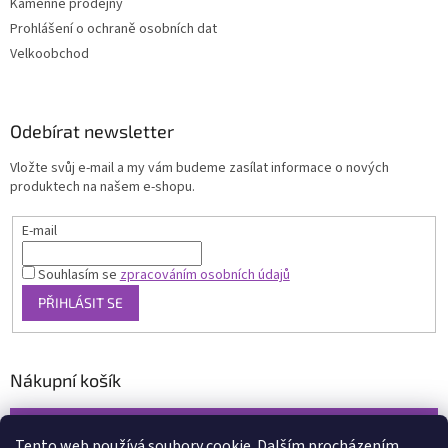
Kamenné prodejny
Prohlášení o ochraně osobních dat
Velkoobchod
Odebírat newsletter
Vložte svůj e-mail a my vám budeme zasílat informace o nových
produktech na našem e-shopu.
E-mail
Souhlasím se
zpracováním osobních údajů
PŘIHLÁSIT SE
Nákupní košík
0
KS /
0 KČ
Tento web používá soubory cookie. Dalším procházením