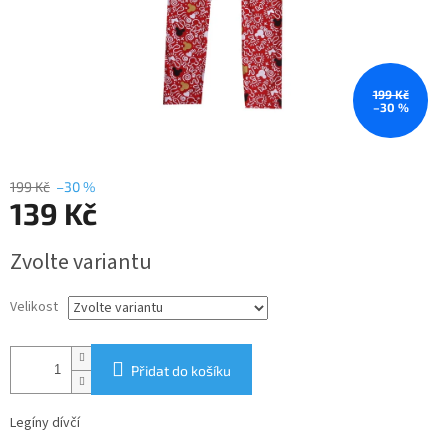
199 Kč
–30 %
199 Kč
–30 %
139 Kč
Měrná
Zvolte variantu
cena:
Velikost
Přidat do košíku
Legíny dívčí