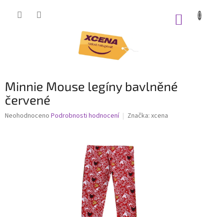
Přejít
na
NÁKUP
obsah
KOŠÍK
Minnie Mouse legíny bavlněné
červené
Průměrné
Neohodnoceno
Podrobnosti hodnocení
Značka:
xcena
hodnocení
produktu
je
0,0
z
5
hvězdiček.