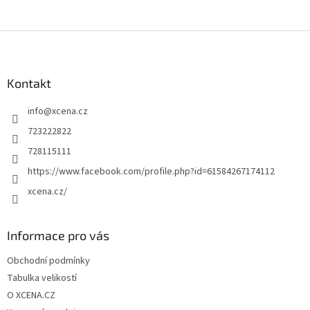
Z
á
p
a
Kontakt
t
info
@
xcena.cz
í
723222822
728115111
https://www.facebook.com/profile.php?id=61584267174112
xcena.cz/
Informace pro vás
Obchodní podmínky
Tabulka velikostí
O XCENA.CZ