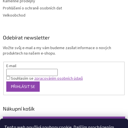
Kamenné prodejny
Prohlášení o ochraně osobních dat
Velkoobchod
Odebírat newsletter
Vložte svůj e-mail a my vám budeme zasílat informace o nových
produktech na našem e-shopu.
E-mail
Souhlasím se
zpracováním osobních údajů
PŘIHLÁSIT SE
Nákupní košík
0
KS /
0 KČ
Tento web používá soubory cookie. Dalším procházením