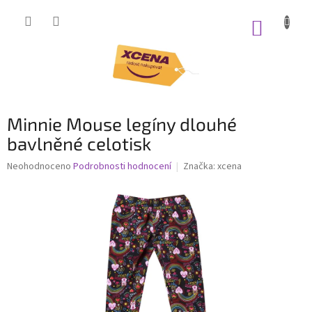
Přejít
na
NÁKUP
obsah
KOŠÍK
Minnie Mouse legíny dlouhé
bavlněné celotisk
Průměrné
Neohodnoceno
Podrobnosti hodnocení
Značka:
xcena
hodnocení
produktu
je
0,0
z
5
hvězdiček.