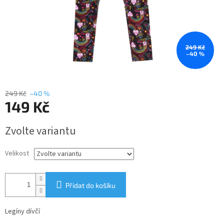
249 Kč
–40 %
249 Kč
–40 %
149 Kč
Měrná
Zvolte variantu
cena:
Velikost
Přidat do košíku
Legíny dívčí