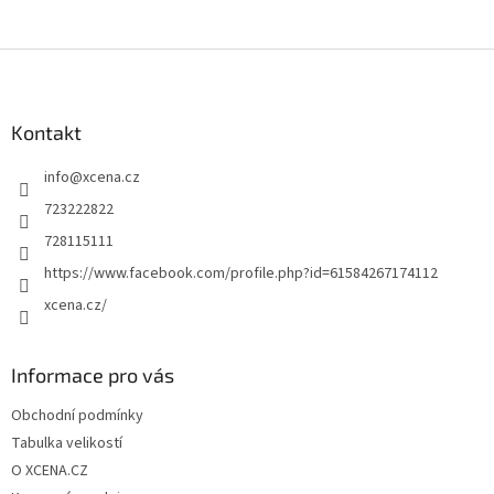
Z
á
p
a
Kontakt
t
info
@
xcena.cz
í
723222822
728115111
https://www.facebook.com/profile.php?id=61584267174112
xcena.cz/
Informace pro vás
Obchodní podmínky
Tabulka velikostí
O XCENA.CZ