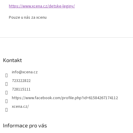
https://www.xcena.cz/detske-leginy/
Pouze u nás za xcenu
Z
á
p
a
Kontakt
t
info
@
xcena.cz
í
723222822
728115111
https://www.facebook.com/profile.php?id=61584267174112
xcena.cz/
Informace pro vás