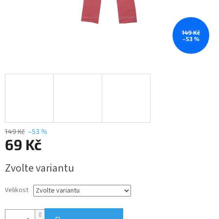
149 Kč
–53 %
149 Kč
–53 %
69 Kč
Měrná
Zvolte variantu
cena:
Velikost