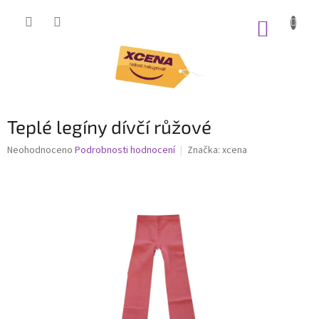
Přejít
na
NÁKUP
obsah
KOŠÍK
Teplé legíny dívčí růžové
Průměrné
Neohodnoceno
Podrobnosti hodnocení
Značka:
xcena
hodnocení
produktu
je
0,0
z
5
hvězdiček.