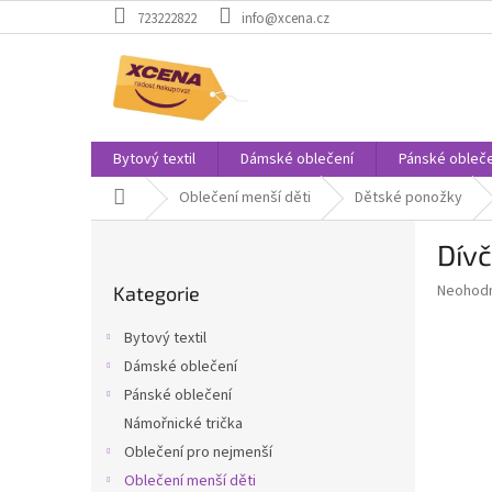
Přejít
723222822
info@xcena.cz
na
obsah
Bytový textil
Dámské oblečení
Pánské obleče
Domů
Oblečení menší děti
Dětské ponožky
P
Dívč
o
Přeskočit
s
Průměr
Neohod
Kategorie
kategorie
t
hodnoce
r
produkt
Bytový textil
a
je
Dámské oblečení
0,0
n
z
Pánské oblečení
n
5
í
Námořnické trička
hvězdič
p
Oblečení pro nejmenší
a
Oblečení menší děti