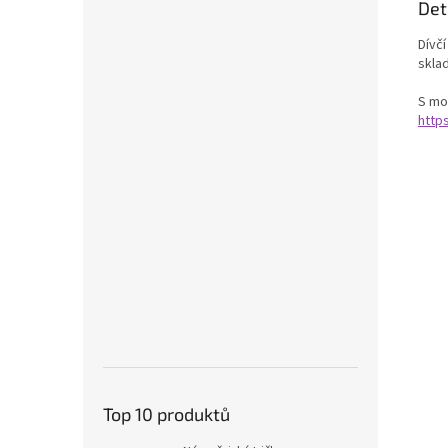
Det
Dívč
skla
S mot
http
Top 10 produktů