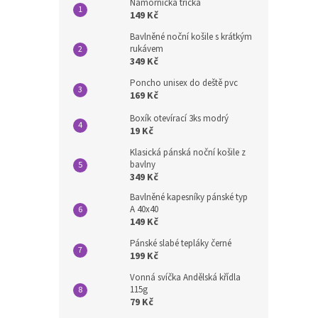
Námořnická trička
149 Kč
Bavlněné noční košile s krátkým
rukávem
349 Kč
Poncho unisex do deště pvc
169 Kč
Boxík otevírací 3ks modrý
19 Kč
Klasická pánská noční košile z
bavlny
349 Kč
Bavlněné kapesníky pánské typ
A 40x40
149 Kč
Pánské slabé tepláky černé
199 Kč
Vonná svíčka Andělská křídla
115g
79 Kč