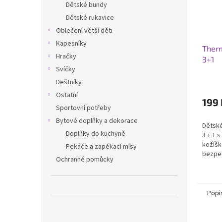
Dětské bundy
Dětské rukavice
Oblečení větší děti
Kapesníky
Ther
Hračky
3+1
Svíčky
Deštníky
Ostatní
199 
Sportovní potřeby
Bytové doplňky a dekorace
Dětsk
Doplňky do kuchyně
3 + 1 
kožíšk
Pekáče a zapékací mísy
bezpeč
Ochranné pomůcky
vlna, 
polyac
Popi