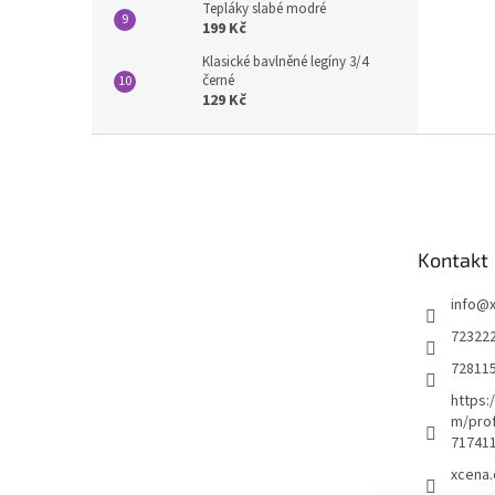
Tepláky slabé modré
199 Kč
Klasické bavlněné legíny 3/4
černé
129 Kč
Z
á
p
a
t
Kontakt
í
info
@
72322
72811
https:
m/prof
71741
xcena.