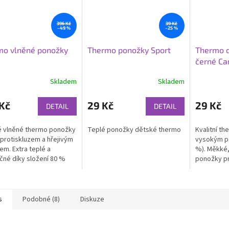
396 Kč
39 Kč
–49 %
–25 %
mo vlněné ponožky
Thermo ponožky Sport
Thermo d
černé Ca
Skladem
Skladem
Kč
29 Kč
29 Kč
DETAIL
DETAIL
é vlněné thermo ponožky
Teplé ponožky dětské thermo
Kvalitní t
s protiskluzem a hřejivým
vysokým po
em. Extra teplé a
%). Měkké,
né díky složení 80 %
ponožky p
15 % polyamid a 5 %
nošení v c
ryl.
s
Podobné (8)
Diskuze