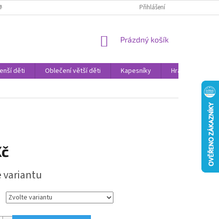
AMENNÉ PRODEJNY
PROHLÁŠENÍ O OCHRANĚ OSOBNÍCH DAT
Přihlášení
VELK
NÁKUPNÍ
Prázdný košík
KOŠÍK
enší děti
Oblečení větší děti
Kapesníky
Hračky
Sv
Kč
e variantu