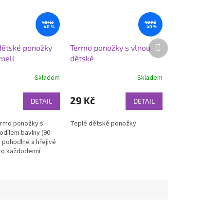
49 Kč
49 Kč
–40 %
–40 %
Další
ětské ponožky
Termo ponožky s vlnou
produkt
mell
dětské
Skladem
Skladem
29 Kč
DETAIL
DETAIL
hermo ponožky s
Teplé dětské ponožky
dílem bavlny (90
 pohodlné a hřejivé
ro každodenní
hladnějším období.