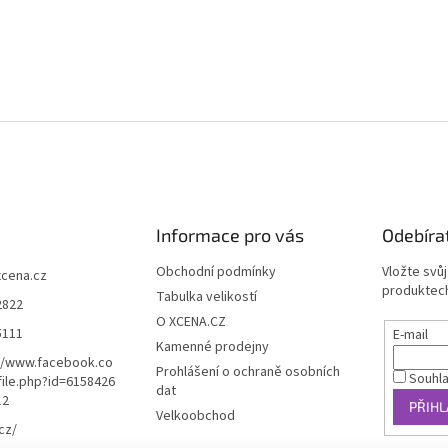
Informace pro vás
Odebíra
Obchodní podmínky
Vložte svů
xcena.cz
produktech
Tabulka velikostí
2822
O XCENA.CZ
5111
E-mail
Kamenné prodejny
//www.facebook.co
Prohlášení o ochraně osobních
Souhl
ile.php?id=6158426
dat
12
PŘIHL
Velkoobchod
cz/