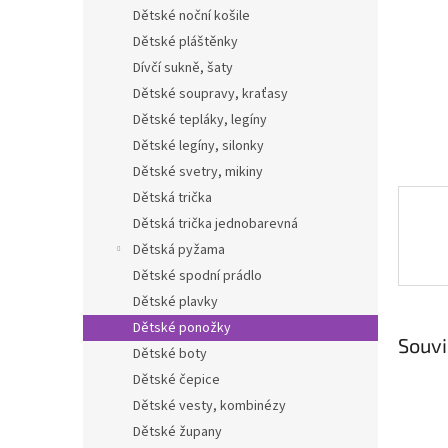
n
Dětské noční košile
e
Dětské pláštěnky
l
Dívčí sukně, šaty
Dětské soupravy, kraťasy
Dětské tepláky, legíny
Dětské legíny, silonky
Dětské svetry, mikiny
Dětská trička
Dětská trička jednobarevná
Dětská pyžama
Dětské spodní prádlo
Dětské plavky
Dětské ponožky
Souvi
Dětské boty
Dětské čepice
Dětské vesty, kombinézy
Dětské župany