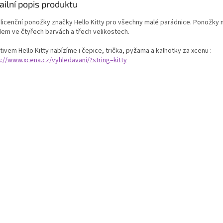
ailní popis produktu
í licenční ponožky značky Hello Kitty pro všechny malé parádnice. Ponožk
dem ve čtyřech barvách a třech velikostech.
ivem Hello Kitty nabízíme i čepice, trička, pyžama a kalhotky za xcenu :
s://www.xcena.cz/vyhledavani/?string=kitty