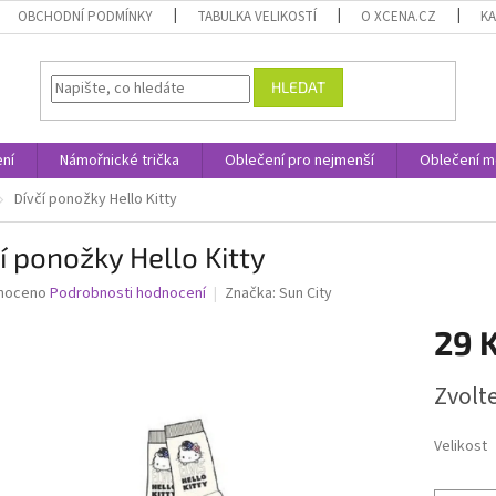
OBCHODNÍ PODMÍNKY
TABULKA VELIKOSTÍ
O XCENA.CZ
K
HLEDAT
ní
Námořnické trička
Oblečení pro nejmenší
Oblečení m
Dívčí ponožky Hello Kitty
í ponožky Hello Kitty
né
noceno
Podrobnosti hodnocení
Značka:
Sun City
ní
29 
u
Měrná
Zvolt
cena:
ek.
Velikost