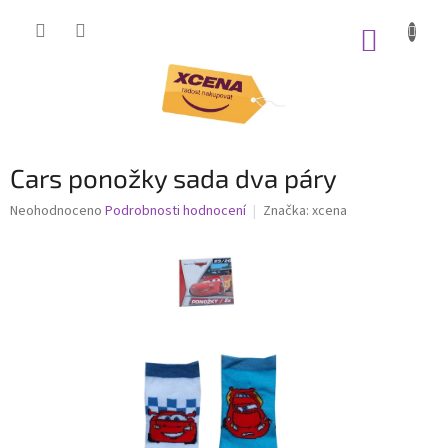
Přejít
na
NÁKUP
obsah
KOŠÍK
Cars ponožky sada dva páry
Průměrné
Neohodnoceno
Podrobnosti hodnocení
Značka:
xcena
hodnocení
produktu
je
0,0
z
5
hvězdiček.