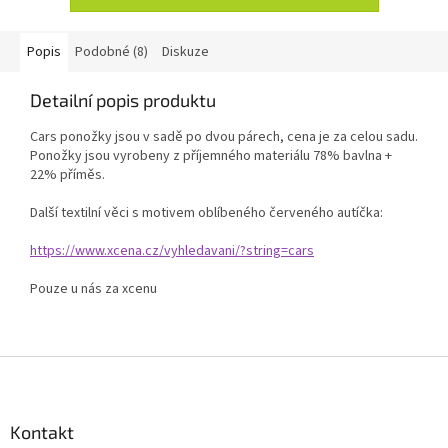
Popis
Podobné (8)
Diskuze
Detailní popis produktu
Cars ponožky jsou v sadě po dvou párech, cena je za celou sadu.
Ponožky jsou vyrobeny z příjemného materiálu 78% bavlna +
22% příměs.
Další textilní věci s motivem oblíbeného červeného autíčka:
https://www.xcena.cz/vyhledavani/?string=cars
Pouze u nás za xcenu
Z
á
p
a
Kontakt