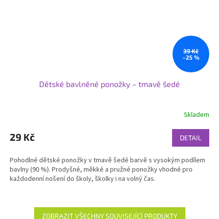
39 Kč
–25 %
Dětské bavlněné ponožky – tmavě šedé
Skladem
29 Kč
DETAIL
Pohodlné dětské ponožky v tmavě šedé barvě s vysokým podílem
bavlny (90 %). Prodyšné, měkké a pružné ponožky vhodné pro
každodenní nošení do školy, školky i na volný čas.
ZOBRAZIT VŠECHNY SOUVISEJÍCÍ PRODUKTY