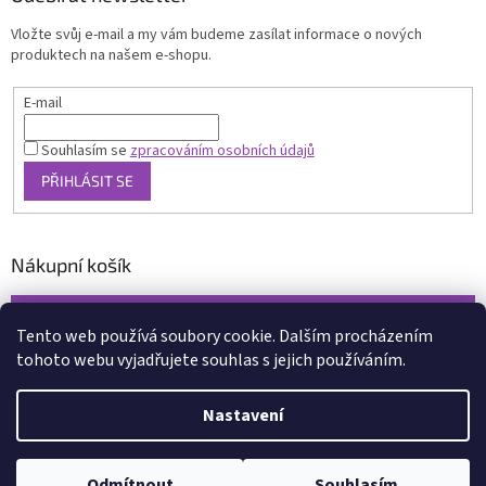
Vložte svůj e-mail a my vám budeme zasílat informace o nových
produktech na našem e-shopu.
E-mail
Souhlasím se
zpracováním osobních údajů
PŘIHLÁSIT SE
Nákupní košík
0
KS /
0 KČ
Tento web používá soubory cookie. Dalším procházením
tohoto webu vyjadřujete souhlas s jejich používáním.
Vytvořil Shoptet
Nastavení
Copyright 2026
www.xcena.cz
. Všechna práva vyhrazena.
Upravit
nastavení cookies
Odmítnout
Souhlasím