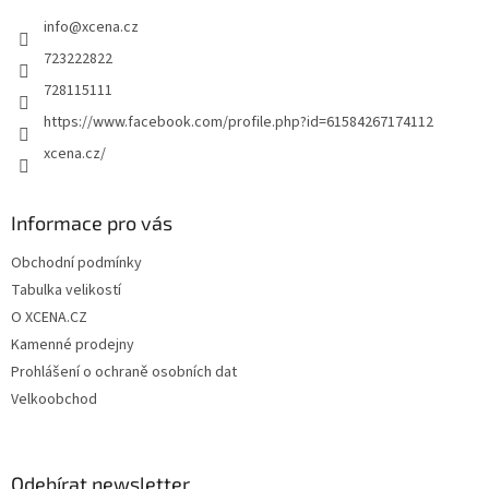
t
info
@
xcena.cz
í
723222822
728115111
https://www.facebook.com/profile.php?id=61584267174112
xcena.cz/
Informace pro vás
Obchodní podmínky
Tabulka velikostí
O XCENA.CZ
Kamenné prodejny
Prohlášení o ochraně osobních dat
Velkoobchod
Odebírat newsletter