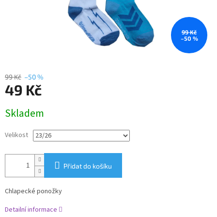
99 Kč
–50 %
99 Kč
–50 %
49 Kč
Měrná
Skladem
cena:
Velikost
Přidat do košíku
Chlapecké ponožky
Detailní informace