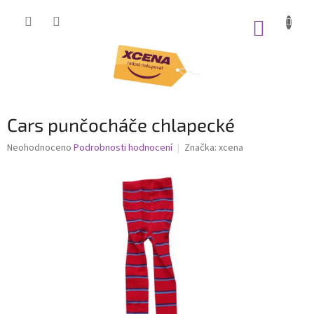
Přejít
na
NÁKUP
obsah
KOŠÍK
Cars punčocháče chlapecké
Průměrné
Neohodnoceno
Podrobnosti hodnocení
Značka:
xcena
hodnocení
produktu
je
0,0
z
5
hvězdiček.