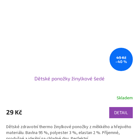
49 Kč
–40 %
Dětské ponožky žinylkové šedé
Skladem
29 Kč
DETAIL
Dětské zdravotní thermo žinylkové ponožky z měkkého a hřejivého
materiálu. Bavlna 95 %, polyester 3 %, elastan 2 %. Příjemné,
prodyšné a ideální na chladné dny. Perfektní...