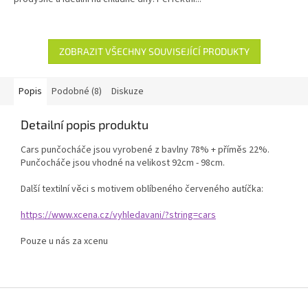
ZOBRAZIT VŠECHNY SOUVISEJÍCÍ PRODUKTY
Popis
Podobné (8)
Diskuze
Detailní popis produktu
Cars punčocháče jsou vyrobené z bavlny 78% + příměs 22%.
Punčocháče jsou vhodné na velikost 92cm - 98cm.
Další textilní věci s motivem oblíbeného červeného autíčka:
https://www.xcena.cz/vyhledavani/?string=cars
Pouze u nás za xcenu
Z