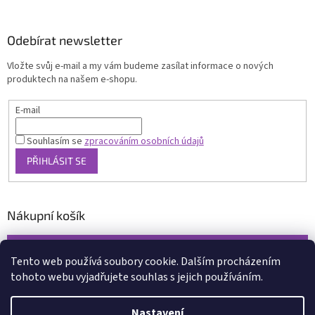
Odebírat newsletter
Vložte svůj e-mail a my vám budeme zasílat informace o nových
produktech na našem e-shopu.
E-mail
Souhlasím se
zpracováním osobních údajů
PŘIHLÁSIT SE
Nákupní košík
0
KS /
0 KČ
Tento web používá soubory cookie. Dalším procházením
tohoto webu vyjadřujete souhlas s jejich používáním.
Vytvořil Shoptet
Nastavení