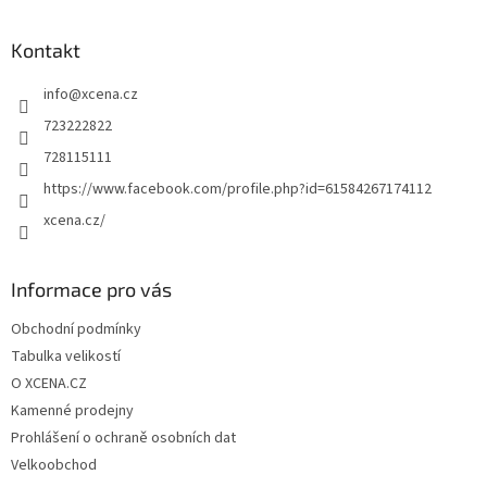
á
p
a
Kontakt
t
info
@
xcena.cz
í
723222822
728115111
https://www.facebook.com/profile.php?id=61584267174112
xcena.cz/
Informace pro vás
Obchodní podmínky
Tabulka velikostí
O XCENA.CZ
Kamenné prodejny
Prohlášení o ochraně osobních dat
Velkoobchod