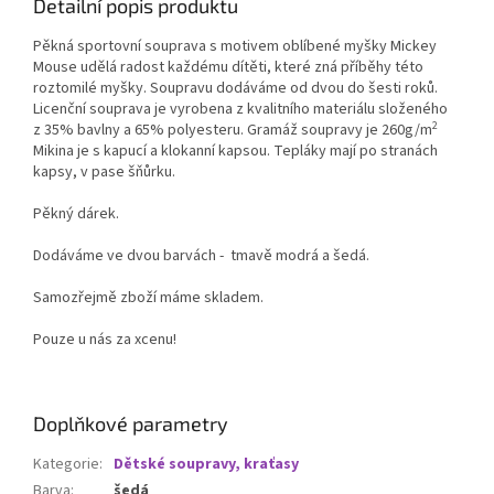
Detailní popis produktu
Pěkná sportovní souprava s motivem oblíbené myšky Mickey
Mouse udělá radost každému dítěti, které zná příběhy této
roztomilé myšky. Soupravu dodáváme od dvou do šesti roků.
Licenční souprava je vyrobena z kvalitního materiálu složeného
2
z 35% bavlny a 65% polyesteru. Gramáž soupravy je 260g/m
Mikina je s kapucí a klokanní kapsou. Tepláky mají po stranách
kapsy, v pase šňůrku.
Pěkný dárek.
Dodáváme ve dvou barvách - tmavě modrá a šedá.
Samozřejmě zboží máme skladem.
Pouze u nás za xcenu!
Doplňkové parametry
Kategorie
:
Dětské soupravy, kraťasy
Barva
:
šedá