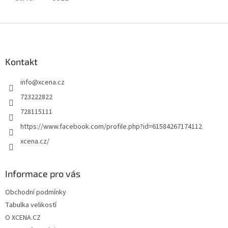
Z
á
p
a
Kontakt
t
info
@
xcena.cz
í
723222822
728115111
https://www.facebook.com/profile.php?id=61584267174112
xcena.cz/
Informace pro vás
Obchodní podmínky
Tabulka velikostí
O XCENA.CZ