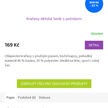
249 Kč
–32 %
Kraťasy dětské šedé s potiskem
Skladem
169 Kč
DETAIL
Chlapecké kraťasy s pružným pasem, boční kapsy, pohodlný
materiál 65 % bavlna, 35 % polyester. Ideální na léto, sport i volný
čas.
ZOBRAZIT VŠECHNY SOUVISEJÍCÍ PRODUKTY
Popis
Podobné (8)
Diskuze