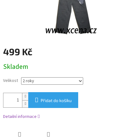
499 Kč
Měrná
Skladem
cena:
Velikost
Přidat do košíku
Detailní informace