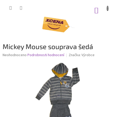
Přejít
na
NÁKUP
obsah
KOŠÍK
Mickey Mouse souprava šedá
Průměrné
Neohodnoceno
Podrobnosti hodnocení
Značka:
Výrobce
hodnocení
produktu
je
0,0
z
5
hvězdiček.