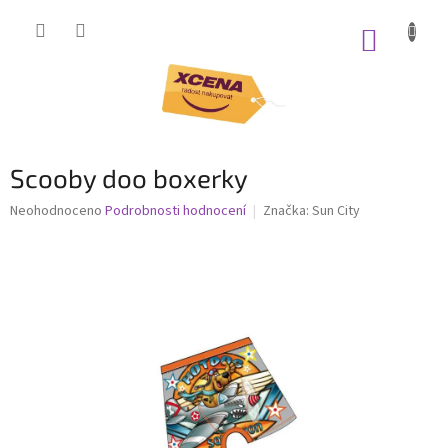
Přejít
na
NÁKUP
obsah
KOŠÍK
Scooby doo boxerky
Průměrné
Neohodnoceno
Podrobnosti hodnocení
Značka:
Sun City
hodnocení
produktu
je
0,0
z
5
hvězdiček.