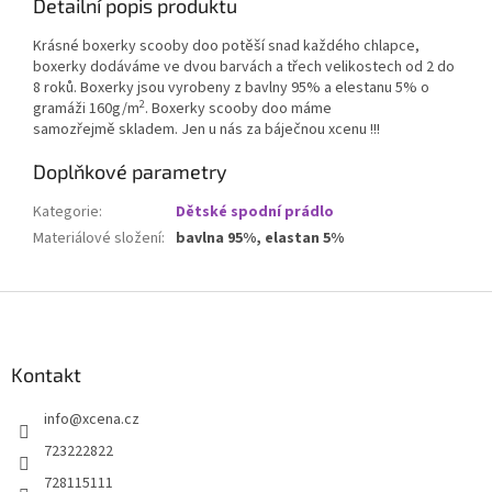
Detailní popis produktu
Krásné boxerky scooby doo potěší snad každého chlapce,
boxerky dodáváme ve dvou barvách a třech velikostech od 2 do
8 roků. Boxerky jsou vyrobeny z bavlny 95% a elestanu 5% o
2
gramáži 160g/m
. Boxerky scooby doo máme
samozřejmě skladem. Jen u nás za báječnou xcenu !!!
Doplňkové parametry
Kategorie
:
Dětské spodní prádlo
Materiálové složení
:
bavlna 95%, elastan 5%
Z
á
p
a
Kontakt
t
info
@
xcena.cz
í
723222822
728115111