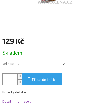
129 Kč
Měrná
Skladem
cena:
Velikost
Přidat do košíku
Boxerky dětské
Detailní informace