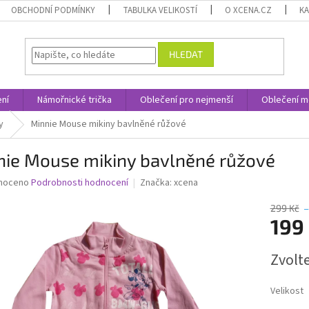
OBCHODNÍ PODMÍNKY
TABULKA VELIKOSTÍ
O XCENA.CZ
K
HLEDAT
ní
Námořnické trička
Oblečení pro nejmenší
Oblečení m
y
Minnie Mouse mikiny bavlněné růžové
nie Mouse mikiny bavlněné růžové
né
noceno
Podrobnosti hodnocení
Značka:
xcena
ní
u
299 Kč
–
199
Měrná
Zvolt
cena:
ek.
Velikost