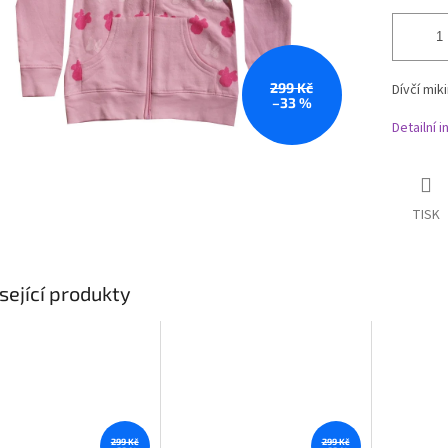
299 Kč
Dívčí mik
–33 %
Detailní 
TISK
sející produkty
299 Kč
299 Kč