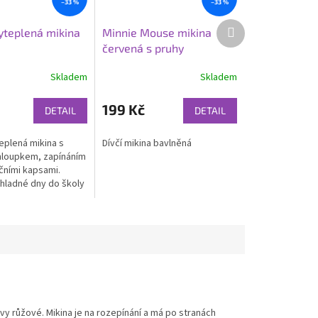
–33 %
–33 %
Další
yteplená mikina
Minnie Mouse mikina
produkt
červená s pruhy
Skladem
Skladem
199 Kč
DETAIL
DETAIL
eplená mikina s
Dívčí mikina bavlněná
hloupkem, zapínáním
čními kapsami.
chladné dny do školy
vy růžové. Mikina je na rozepínání a má po stranách