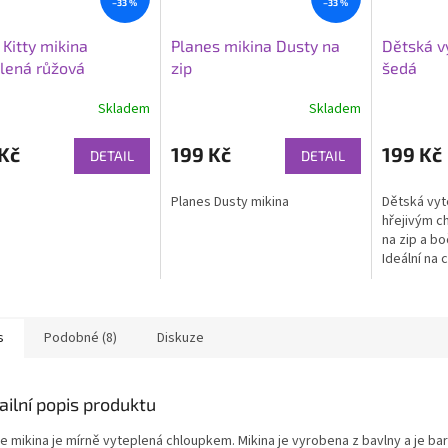
–33 %
–33 %
 Kitty mikina
Planes mikina Dusty na
Dětská v
lená růžová
zip
šedá
Skladem
Skladem
Kč
199 Kč
199 Kč
DETAIL
DETAIL
Planes Dusty mikina
Dětská vyt
hřejivým c
na zip a bo
Ideální na 
i na ven.
s
Podobné (8)
Diskuze
ailní popis produktu
e mikina je mírně vyteplená chloupkem. Mikina je vyrobena z bavlny a je bar