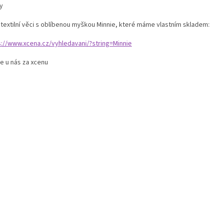
y
í textilní věci s oblíbenou myškou Minnie, které máme vlastním skladem:
s://www.xcena.cz/vyhledavani/?string=Minnie
e u nás za xcenu