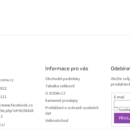
Informace pro vás
Odebíra
Obchodní podmínky
Vložte svů
xcena.cz
produktech
Tabulka velikostí
2822
O XCENA.CZ
5111
E-mail
Kamenné prodejny
//www.facebook.co
Prohlášení o ochraně osobních
Souhl
ile.php?id=6158426
dat
12
PŘIHL
Velkoobchod
cz/