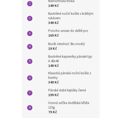
Námořnická trička
149 Kč
Bavlněné noční košile s krátkým
rukávem
349 Kč
Poncho unisex do deště pvc
169 Kč
Boxík otevírací 3ks modrý
19 Kč
Bavlněné kapesníky pánské typ
A 40x40
149 Kč
Klasická pánská noční košile z
bavlny
349 Kč
Pánské slabé tepláky černé
199 Kč
Vonná svíčka Andělská křídla
115g
79 Kč