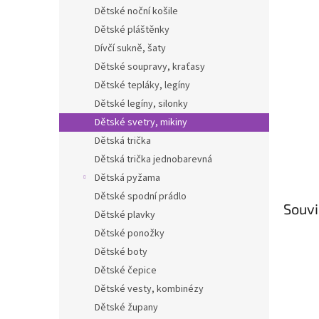
n
Dětské noční košile
e
Dětské pláštěnky
l
Dívčí sukně, šaty
Dětské soupravy, kraťasy
Dětské tepláky, legíny
Dětské legíny, silonky
Dětské svetry, mikiny
Dětská trička
Dětská trička jednobarevná
Dětská pyžama
Dětské spodní prádlo
Souvi
Dětské plavky
Dětské ponožky
Dětské boty
Dětské čepice
Dětské vesty, kombinézy
Dětské župany