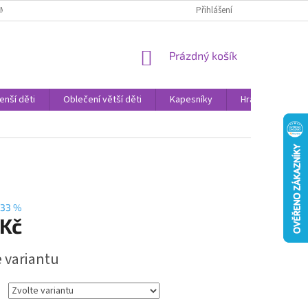
AMENNÉ PRODEJNY
PROHLÁŠENÍ O OCHRANĚ OSOBNÍCH DAT
Přihlášení
VELK
NÁKUPNÍ
Prázdný košík
KOŠÍK
enší děti
Oblečení větší děti
Kapesníky
Hračky
Sv
33 %
 Kč
e variantu