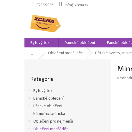
Přejít
723222822
info@xcena.cz
na
obsah
Bytový textil
Dámské oblečení
Pánské obleče
Domů
Oblečení menší děti
Dětské svetry, mikin
P
Min
o
Přeskočit
s
Průměr
Neohod
Kategorie
kategorie
t
hodnoce
r
produkt
Bytový textil
a
je
Dámské oblečení
0,0
n
z
Pánské oblečení
n
5
í
Námořnické trička
hvězdič
p
Oblečení pro nejmenší
a
Oblečení menší děti