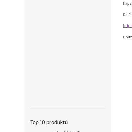
kaps
Dalš
http
Pouz
Top 10 produktů