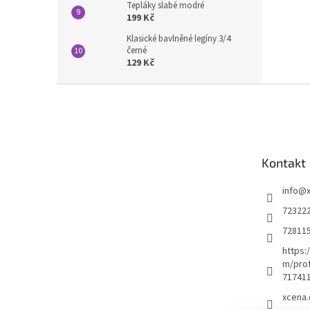
Tepláky slabé modré
199 Kč
Klasické bavlněné legíny 3/4
černé
129 Kč
Z
á
p
a
t
Kontakt
í
info
@
72322
72811
https:
m/prof
71741
xcena.