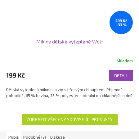
299 Kč
–33 %
Mikiny dětské vyteplené Wolf
Skladem
199 Kč
DETAIL
Dětská vyteplená mikina na zip s hřejivým chloupkem. Příjemná a
pohodlná, 65 % bavlna, 35 % polyester – ideální do chladnějších dnů
ZOBRAZIT VŠECHNY SOUVISEJÍCÍ PRODUKTY
Popis
Podobné (8)
Diskuze