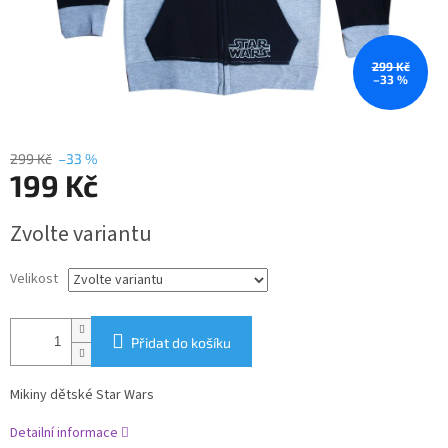
299 Kč
–33 %
299 Kč
–33 %
199 Kč
Měrná
Zvolte variantu
cena:
Velikost
Přidat do košíku
Mikiny dětské Star Wars
Detailní informace