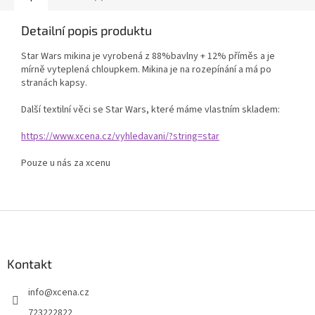
Detailní popis produktu
Star Wars mikina je vyrobená z 88%bavlny + 12% příměs a je
mírně vyteplená chloupkem. Mikina je na rozepínání a má po
stranách kapsy.
Další textilní věci se Star Wars, které máme vlastním skladem:
https://www.xcena.cz/vyhledavani/?string=star
Pouze u nás za xcenu
Z
á
p
a
Kontakt
t
info
@
xcena.cz
í
723222822