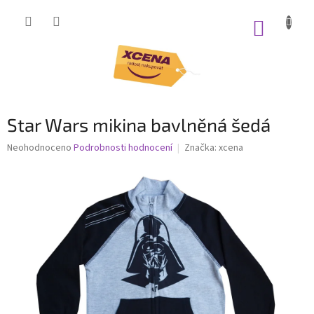
Přejít
na
NÁKUP
obsah
KOŠÍK
Star Wars mikina bavlněná šedá
Průměrné
Neohodnoceno
Podrobnosti hodnocení
Značka:
xcena
hodnocení
produktu
je
0,0
z
5
hvězdiček.