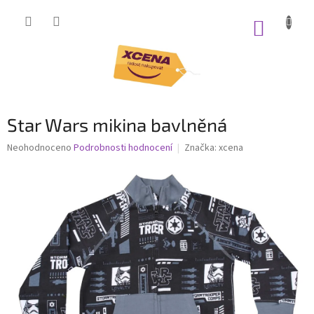
Přejít
na
NÁKUP
obsah
KOŠÍK
Star Wars mikina bavlněná
Průměrné
Neohodnoceno
Podrobnosti hodnocení
Značka:
xcena
hodnocení
produktu
je
0,0
z
5
hvězdiček.