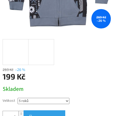
269 Kč
–26 %
269 Kč
–26 %
199 Kč
Měrná
Skladem
cena:
Velikost