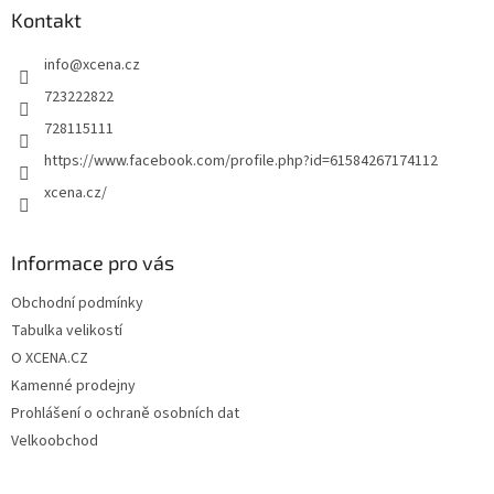
a
Kontakt
t
info
@
xcena.cz
í
723222822
728115111
https://www.facebook.com/profile.php?id=61584267174112
xcena.cz/
Informace pro vás
Obchodní podmínky
Tabulka velikostí
O XCENA.CZ
Kamenné prodejny
Prohlášení o ochraně osobních dat
Velkoobchod