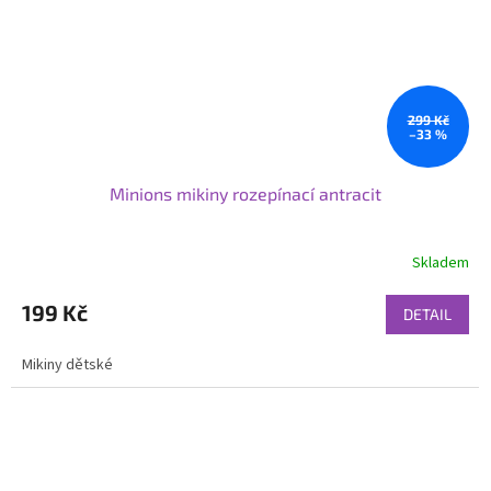
299 Kč
–33 %
Minions mikiny rozepínací antracit
Skladem
199 Kč
DETAIL
Mikiny dětské