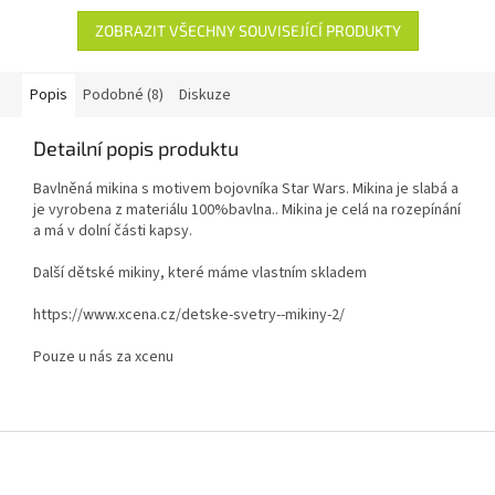
ZOBRAZIT VŠECHNY SOUVISEJÍCÍ PRODUKTY
Popis
Podobné (8)
Diskuze
Detailní popis produktu
Bavlněná mikina s motivem bojovníka Star Wars. Mikina je slabá a
je vyrobena z materiálu 100%bavlna.. Mikina je celá na rozepínání
a má v dolní části kapsy.
Další dětské mikiny, které máme vlastním skladem
https://www.xcena.cz/detske-svetry--mikiny-2/
Pouze u nás za xcenu
Z
á
p