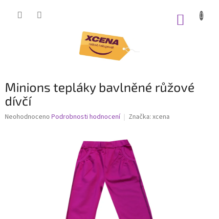
Přejít
na
NÁKUP
obsah
KOŠÍK
Minions tepláky bavlněné růžové
dívčí
Průměrné
Neohodnoceno
Podrobnosti hodnocení
Značka:
xcena
hodnocení
produktu
je
0,0
z
5
hvězdiček.