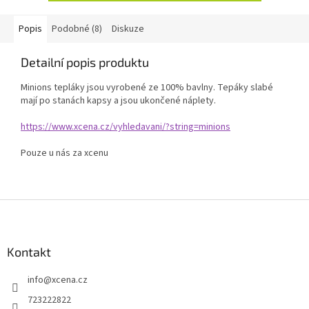
Popis
Podobné (8)
Diskuze
Detailní popis produktu
Minions tepláky jsou vyrobené ze 100% bavlny. Tepáky slabé
mají po stanách kapsy a jsou ukončené náplety.
https://www.xcena.cz/vyhledavani/?string=minions
Pouze u nás za xcenu
Z
á
p
a
Kontakt
t
info
@
xcena.cz
í
723222822