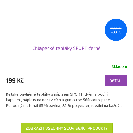
299 Kč
–33 %
Chlapecké tepláky SPORT černé
Skladem
199 Kč
DETAIL
Dětské bavlněné tepláky s nápisem SPORT, dvěma bočními
kapsami, náplety na nohavicích a gumou se šňůrkou v pase.
Pohodlný materiál 65 % bavlna, 35 % polyester, ideální na každý...
ZOBRAZIT VŠECHNY SOUVISEJÍCÍ PRODUKTY