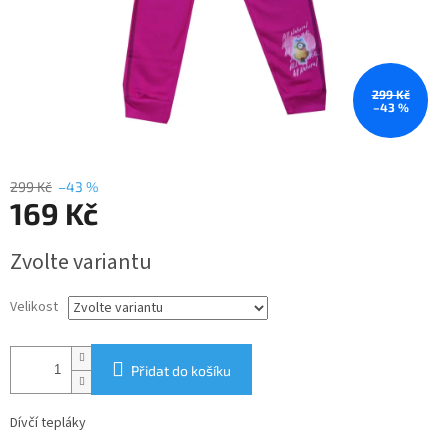
299 Kč
–43 %
299 Kč
–43 %
169 Kč
Měrná
Zvolte variantu
cena:
Velikost
Přidat do košíku
Dívčí tepláky