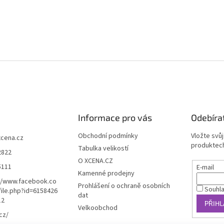
Informace pro vás
Odebíra
Obchodní podmínky
Vložte svů
xcena.cz
produktech
Tabulka velikostí
2822
O XCENA.CZ
5111
E-mail
Kamenné prodejny
//www.facebook.co
Prohlášení o ochraně osobních
Souhl
ile.php?id=6158426
dat
12
PŘIHL
Velkoobchod
cz/