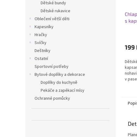
Dětské bundy
Dětské rukavice
Chlap
Oblečení větší děti
s ka
Kapesníky
Hračky
Svíčky
199 
Deštníky
Ostatní
Dětské
Sportovní potřeby
kapsam
nohavi
Bytové doplňky a dekorace
v pase
Doplňky do kuchyně
materi
Pekáče a zapékací mísy
polyes
Ochranné pomůcky
Popi
Det
Plan