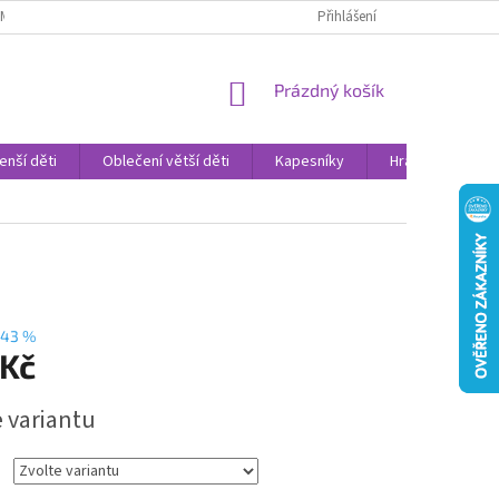
AMENNÉ PRODEJNY
PROHLÁŠENÍ O OCHRANĚ OSOBNÍCH DAT
Přihlášení
VELK
NÁKUPNÍ
Prázdný košík
KOŠÍK
enší děti
Oblečení větší děti
Kapesníky
Hračky
Sv
–43 %
 Kč
e variantu