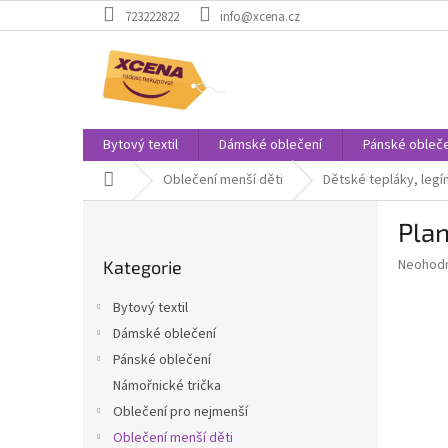
Přejít
723222822
info@xcena.cz
na
obsah
Bytový textil
Dámské oblečení
Pánské obleče
Domů
Oblečení menší děti
Dětské tepláky, legí
P
Pla
o
Přeskočit
s
Průměr
Neohod
Kategorie
kategorie
t
hodnoce
r
produkt
Bytový textil
a
je
Dámské oblečení
0,0
n
z
Pánské oblečení
n
5
í
Námořnické trička
hvězdič
p
Oblečení pro nejmenší
a
Oblečení menší děti