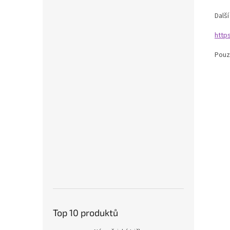
Dalš
http
Pouz
Top 10 produktů