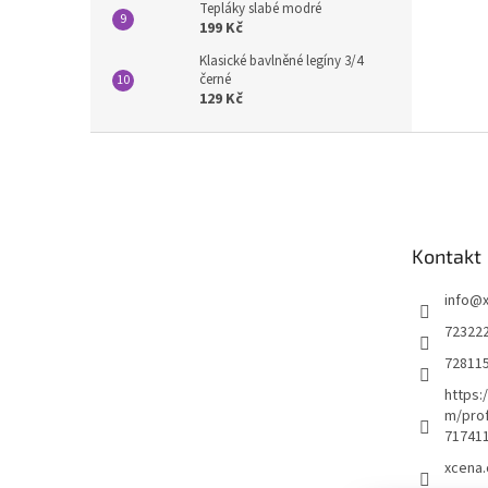
Tepláky slabé modré
199 Kč
Klasické bavlněné legíny 3/4
černé
129 Kč
Z
á
p
a
t
Kontakt
í
info
@
72322
72811
https:
m/prof
71741
xcena.