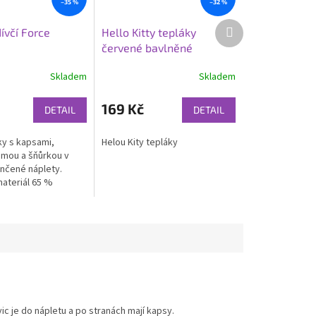
–35 %
–32 %
Další
ívčí Force
Hello Kitty tepláky
produkt
červené bavlněné
Skladem
Skladem
169 Kč
DETAIL
DETAIL
ky s kapsami,
Helou Kity tepláky
mou a šňůrkou v
nčené náplety.
ateriál 65 %
35 % bavlna. Ideální
s i sport.
c je do nápletu a po stranách mají kapsy.