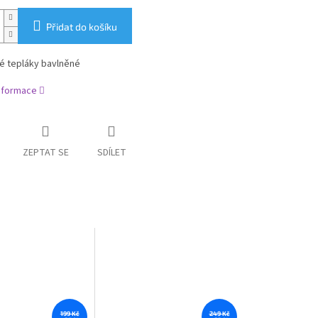
Přidat do košíku
é tepláky bavlněné
informace
ZEPTAT SE
SDÍLET
199 Kč
249 Kč