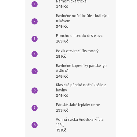
Námořnická trička
149 Kč
Bavlněné noční košile s krátkým
rukávem
349 Kč
Poncho unisex do deště pvc
169 Kč
Boxík otevírací 3ks modrý
19 Kč
Bavlněné kapesníky pánské typ
A 40x40
149 Kč
Klasická pánská noční košile z
bavlny
349 Kč
Pánské slabé tepláky černé
199 Kč
Vonná svíčka Andělská křídla
115g
79 Kč