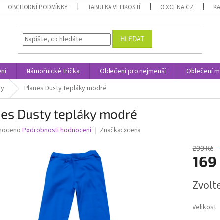
OBCHODNÍ PODMÍNKY
TABULKA VELIKOSTÍ
O XCENA.CZ
K
HLEDAT
ní
Námořnické trička
Oblečení pro nejmenší
Oblečení m
ny
Planes Dusty tepláky modré
nes Dusty tepláky modré
né
noceno
Podrobnosti hodnocení
Značka:
xcena
ní
u
299 Kč
169
Měrná
Zvolt
cena:
ek.
Velikost