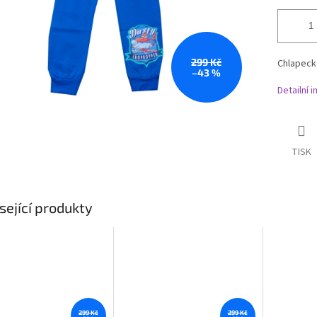
299 Kč
Chlapeck
–43 %
Detailní 
TISK
sející produkty
299 Kč
299 Kč