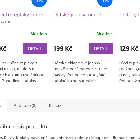
–33 %
–33 %
ecké tepláky černé
Dětské jeansy modré
Tepláky d
psami
Skladem
Skladem
Kč
199 Kč
129 Kč
DETAIL
DETAIL
 bavlněné tepláky s
Dětské chlapecké jeansy
Dívčí teplá
i na zip, náplety na
tmavě modré barvy ze 100%
pružnou gu
cích a gumou se šňůrkou
bavlny. Pohodlné, prodyšné a
pase, zako
. Pohodlný a odolný
odolné kalhoty ideální na
Pohodlný m
ál 65 % bavlna, 35 %
každodenní nošení.
polyester, 
ter. Ideální na každý den.
na volný ča
s
Podobné (8)
Diskuze
ailní popis produktu
es Dusty tepláky bavlněné jsou mírně vyteplené chloupkem. Ukončení nohavi