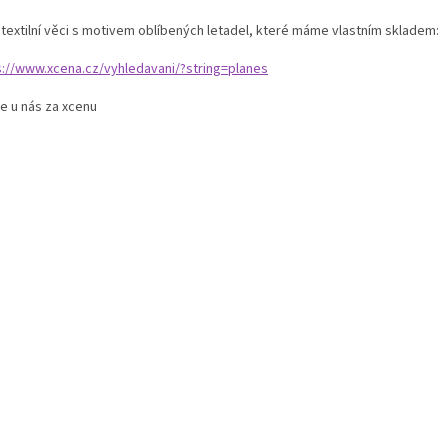
í textilní věci s motivem oblíbených letadel, které máme vlastním skladem:
s://www.xcena.cz/vyhledavani/?string=planes
e u nás za xcenu