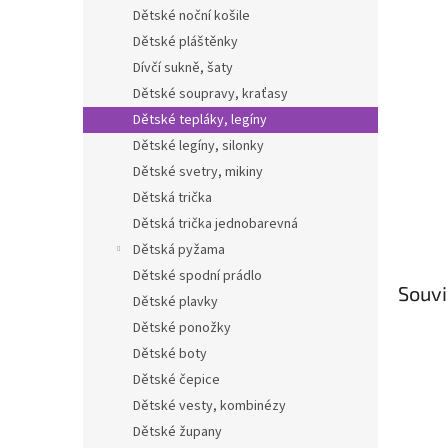
n
Dětské noční košile
e
Dětské pláštěnky
l
Dívčí sukně, šaty
Dětské soupravy, kraťasy
Dětské tepláky, legíny
Dětské legíny, silonky
Dětské svetry, mikiny
Dětská trička
Dětská trička jednobarevná
Dětská pyžama
Dětské spodní prádlo
Souvi
Dětské plavky
Dětské ponožky
Dětské boty
Dětské čepice
Dětské vesty, kombinézy
Dětské župany