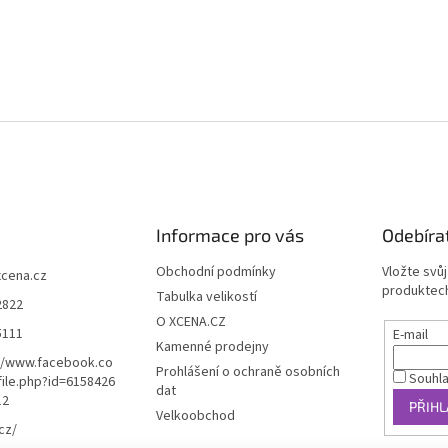
Informace pro vás
Odebíra
Obchodní podmínky
Vložte svů
xcena.cz
produktech
Tabulka velikostí
2822
O XCENA.CZ
5111
E-mail
Kamenné prodejny
//www.facebook.co
Prohlášení o ochraně osobních
Souhl
ile.php?id=6158426
dat
12
PŘIHL
Velkoobchod
cz/