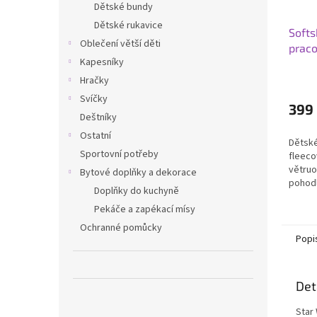
Dětské bundy
Dětské rukavice
Softs
Oblečení větší děti
praco
Kapesníky
Hračky
Svíčky
399
Deštníky
Ostatní
Dětské
Sportovní potřeby
fleeco
větru
Bytové doplňky a dekorace
pohodl
Doplňky do kuchyně
zip, e
Pekáče a zapékací mísy
design
nošení
Ochranné pomůcky
Popi
Det
Star