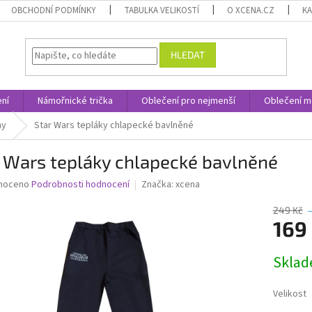
OBCHODNÍ PODMÍNKY
TABULKA VELIKOSTÍ
O XCENA.CZ
K
HLEDAT
ní
Námořnické trička
Oblečení pro nejmenší
Oblečení m
ny
Star Wars tepláky chlapecké bavlněné
 Wars tepláky chlapecké bavlněné
né
noceno
Podrobnosti hodnocení
Značka:
xcena
ní
u
249 Kč
169
Měrná
Skla
cena:
ek.
Velikost