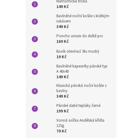
Námořnická trička
149 Kč
Bavlněné noční košile s krátkým
rukávem
349 Kč
Poncho unisex do deště pvc
169 Kč
Boxík otevírací 3ks modrý
19 Kč
Bavlněné kapesníky pánské typ
A 40x40
149 Kč
Klasická pánská noční košile z
bavlny
349 Kč
Pánské slabé tepláky černé
199 Kč
Vonná svíčka Andělská křídla
115g
79 Kč