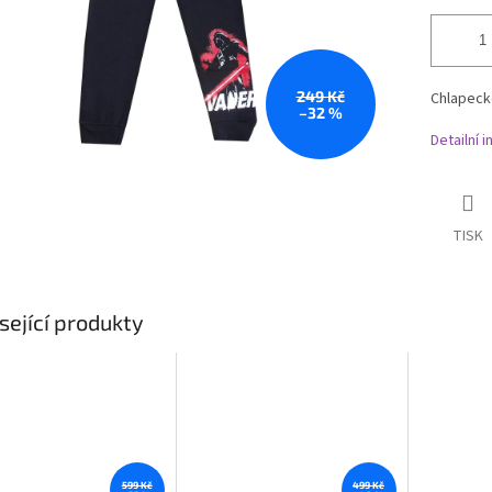
249 Kč
Chlapeck
–32 %
Detailní 
TISK
sející produkty
599 Kč
499 Kč