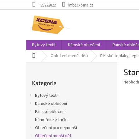
Přejít
723222822
info@xcena.cz
na
obsah
Bytový textil
Dámské oblečení
Pánské obleče
Domů
Oblečení menší děti
Dětské tepláky, legí
P
Star
o
Přeskočit
s
Průměr
Neohod
Kategorie
kategorie
t
hodnoce
r
produkt
Bytový textil
a
je
Dámské oblečení
0,0
n
z
Pánské oblečení
n
5
í
Námořnické trička
hvězdič
p
Oblečení pro nejmenší
a
Oblečení menší děti