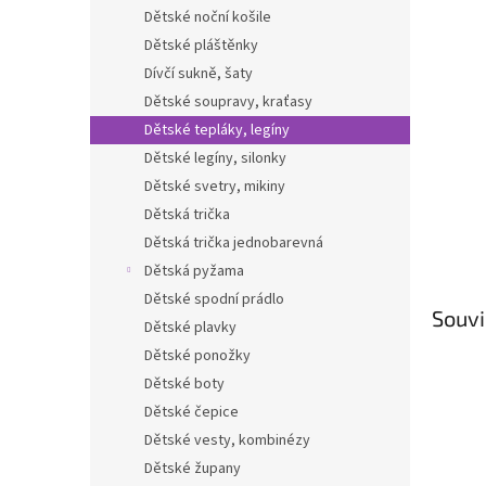
n
Dětské noční košile
e
Dětské pláštěnky
l
Dívčí sukně, šaty
Dětské soupravy, kraťasy
Dětské tepláky, legíny
Dětské legíny, silonky
Dětské svetry, mikiny
Dětská trička
Dětská trička jednobarevná
Dětská pyžama
Dětské spodní prádlo
Souvi
Dětské plavky
Dětské ponožky
Dětské boty
Dětské čepice
Dětské vesty, kombinézy
Dětské župany