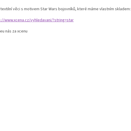
í textilní věci s motivem Star Wars bojovníků, které máme vlastním skladem:
s://www.xcena.cz/vyhledavani/?string=star
eu nás za xcenu