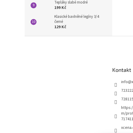
Tepláky slabé modré
199 Kč
Klasické bavlněné legíny 3/4
černé
129 Kč
Z
á
p
a
t
Kontakt
í
info
@
72322
72811
https:
m/prof
71741
xcena.