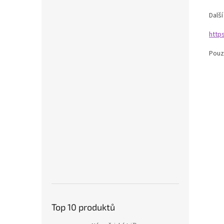
Dalš
http
Pouz
Top 10 produktů