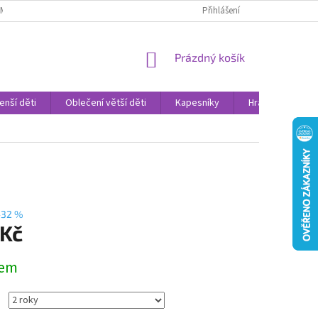
AMENNÉ PRODEJNY
PROHLÁŠENÍ O OCHRANĚ OSOBNÍCH DAT
Přihlášení
VELK
NÁKUPNÍ
Prázdný košík
KOŠÍK
enší děti
Oblečení větší děti
Kapesníky
Hračky
Sv
–32 %
 Kč
dem