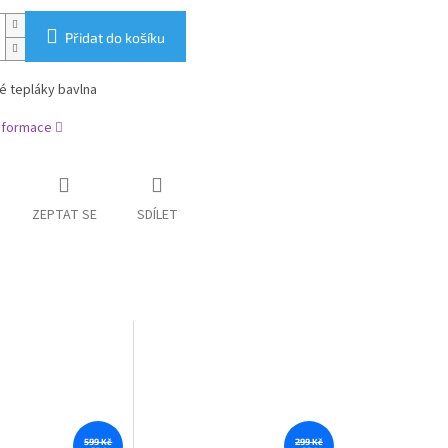
Přidat do košíku
é tepláky bavlna
informace
ZEPTAT SE
SDÍLET
599 Kč
299 Kč