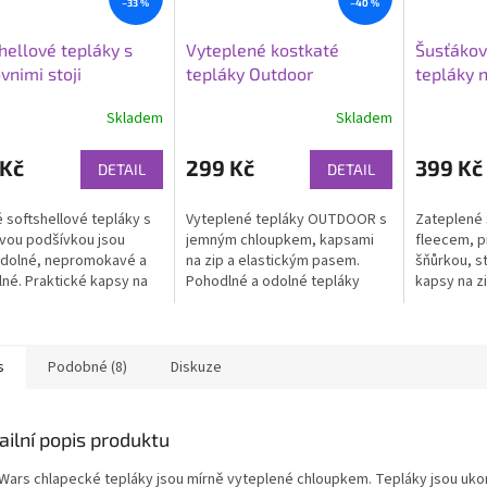
–33 %
–40 %
hellové tepláky s
Vyteplené kostkaté
Šusťákov
vnimi stoji
tepláky Outdoor
tepláky 
Skladem
Skladem
 Kč
299 Kč
399 Kč
DETAIL
DETAIL
 softshellové tepláky s
Vyteplené tepláky OUTDOOR s
Zateplené 
vou podšívkou jsou
jemným chloupkem, kapsami
fleecem, p
odolné, nepromokavé a
na zip a elastickým pasem.
šňůrkou, s
né. Praktické kapsy na
Pohodlné a odolné tepláky
kapsy na zi
lastický pas a moderní
vhodné na sport, turistiku i
Pohodlí a 
 pro sport i běžné
běžné nošení v chladném
počasí.
.
počasí.
s
Podobné (8)
Diskuze
ailní popis produktu
 Wars chlapecké tepláky jsou mírně vyteplené chloupkem. Tepláky jsou uk