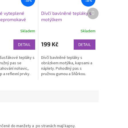
–33 %
–33 %
Další
é vyteplené
Dívčí bavlněné tepláky s
produkt
nepromokavé
motýlkem
Skladem
Skladem
199 Kč
DETAIL
DETAIL
šusťákové tepláky s
Dívčí bavlněné tepláky s
ružný pas se
obrázkem motýlka, kapsami a
tahování nohavic,
náplety. Pohodlný pas s
p a reflexní prvky.
pružnou gumou a šňůrkou.
teplo do chladného
Ideální do školy, na doma i
volný čas. ...
ončené do manžety a po stranách mají kapsy.