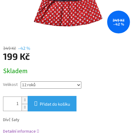
349 Kč
–42 %
349 Kč
–42 %
199 Kč
Měrná
Skladem
cena:
Velikost
Přidat do košíku
Dívč šaty
Detailní informace