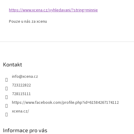
https://www.xcena.cz/vyhledavani/?string=minnie
Pouze u nás za xcenu
Z
á
p
a
Kontakt
t
info
@
xcena.cz
í
723222822
728115111
https://www.facebook.com/profile.php?id=61584267174112
xcena.cz/
Informace pro vás