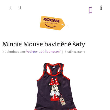
Přejít
na
NÁKUP
obsah
KOŠÍK
Minnie Mouse bavlněné šaty
Průměrné
Neohodnoceno
Podrobnosti hodnocení
Značka:
xcena
hodnocení
produktu
je
0,0
z
5
hvězdiček.